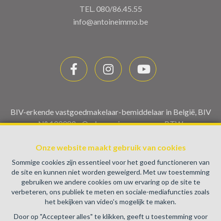
TEL.
080/86.45.55
info@antoineimmo.be
BIV-erkende vastgoedmakelaar-bemiddelaar in België, BIV
N° 100082 - Ondernemingsnummer : BTW
BE0459.580.159- Toezichthoudende Autoriteit :
Onze website maakt gebruik van cookies
Beroepinstituut van Vastgoedmakelaars Luxemburgstraat,
16B - 1000 Brussel (+32 2 505 38 50 - info@biv.be) -
Sommige cookies zijn essentieel voor het goed functioneren van
www.biv.be
-
Deontologische code
de site en kunnen niet worden geweigerd. Met uw toestemming
gebruiken we andere cookies om uw ervaring op de site te
BA en borgstelling via NV AXA Belgium, Troonplein 1, 1000
verbeteren, ons publiek te meten en sociale-mediafuncties zoals
Brussel (polisnr. 730.390.160) Dekking geldt voor
het bekijken van video's mogelijk te maken.
activiteiten die in België worden uitgevoerd
Door op "Accepteer alles" te klikken, geeft u toestemming voor