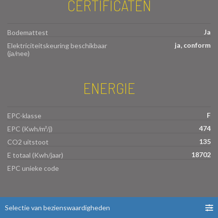
CERTIFICATEN
Ja
Bodemattest
ja, conform
Elektriciteitskeuring beschikbaar
(ja/nee)
ENERGIE
F
EPC-klasse
474
EPC (Kwh/m²/j)
135
CO2 uitstoot
18702
E totaal (Kwh/jaar)
EPC unieke code
Selectie van bezienswaardigheden