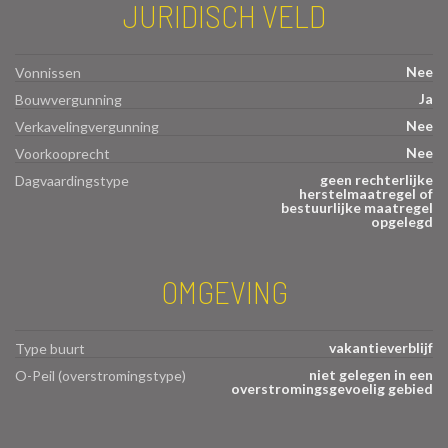
JURIDISCH VELD
Nee
Vonnissen
Ja
Bouwvergunning
Nee
Verkavelingvergunning
Nee
Voorkooprecht
geen rechterlijke
Dagvaardingstype
herstelmaatregel of
bestuurlijke maatregel
opgelegd
OMGEVING
vakantieverblijf
Type buurt
niet gelegen in een
O-Peil (overstromingstype)
overstromingsgevoelig gebied