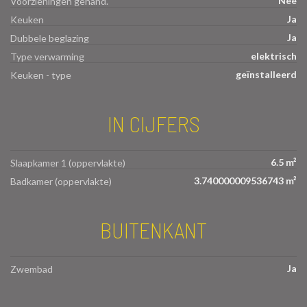
Nee
Voorzieningen gehand.
Ja
Keuken
Ja
Dubbele beglazing
elektrisch
Type verwarming
geïnstalleerd
Keuken - type
IN CIJFERS
6.5 m²
Slaapkamer 1 (oppervlakte)
3.740000009536743 m²
Badkamer (oppervlakte)
BUITENKANT
Ja
Zwembad