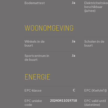
Ja
Bodemattest
Elektriciteitske
beschikbaar
(ja/nee)
WOONOMGEVING
Ja
Winkels in de
Scholen in de
buurt
buurt
Ja
Sportcentrum in
de buurt
ENERGIE
C
EPC-klasse
EPC (Kwh/m²/j)
20240411019758
EPC unieke
EPC valid until
code
(datetime)