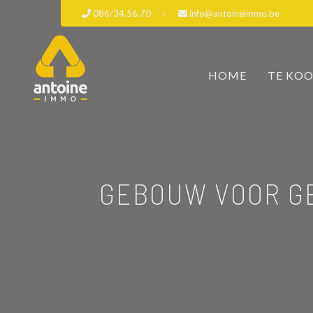
086/34.56.70
info@antoineimmo.be
HOME
TE KO
GEBOUW VOOR G