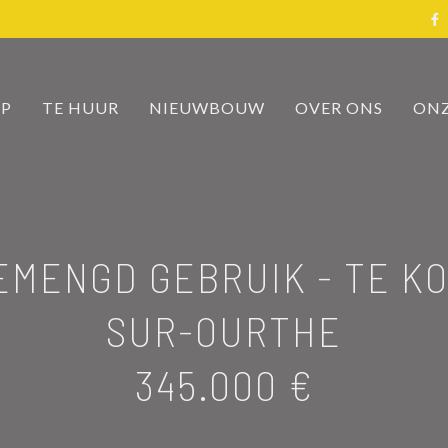
OP
TE HUUR
NIEUWBOUW
OVER ONS
ONZ
EMENGD GEBRUIK - TE K
SUR-OURTHE
345.000 €