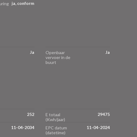
ja, conform
uring
Ja
Ja
Openbaar
vervoer in de
buurt
252
29475
E totaal
(Kwh/jaar)
11-04-2034
11-04-2024
EPC datum
(datetime)