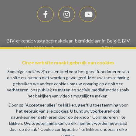
BIV-erkende vastgoedmakelaar-bemiddelaar in België, BIV
N° 100082 - Ondernemingsnummer : BTW
BE0459.580.159- Toezichthoudende Autoriteit :
Onze website maakt gebruik van cookies
Beroepinstituut van Vastgoedmakelaars Luxemburgstraat,
16B - 1000 Brussel (+32 2 505 38 50 - info@biv.be) -
Sommige cookies zijn essentieel voor het goed functioneren van
www.biv.be
-
Deontologische code
de site en kunnen niet worden geweigerd. Met uw toestemming
gebruiken we andere cookies om uw ervaring op de site te
BA en borgstelling via NV AXA Belgium, Troonplein 1, 1000
verbeteren, ons publiek te meten en sociale-mediafuncties zoals
Brussel (polisnr. 730.390.160) Dekking geldt voor
het bekijken van video's mogelijk te maken.
activiteiten die in België worden uitgevoerd
Door op "Accepteer alles" te klikken, geeft u toestemming voor
Algemene gebruiksvoorwaarden van de website
het gebruik van alle cookies. U kunt uw voorkeuren ook
nauwkeuriger definiëren door op de knop " Configureren " te
Charter privéleven
klikken. Uw toestemming kan op elk moment worden gewijzigd
door op de link " Cookie configuratie " te klikken onderaan elke
Cookie configuratie
pagina.