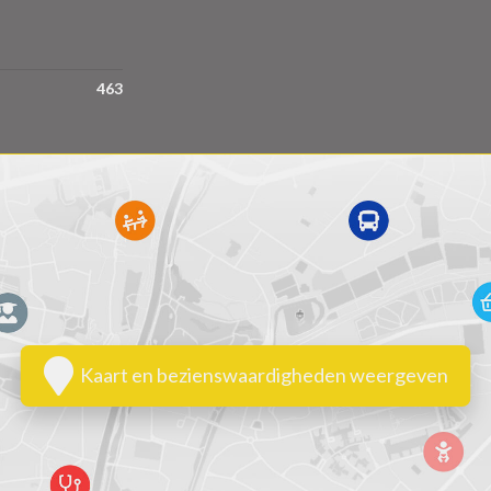
463
Kaart en bezienswaardigheden weergeven