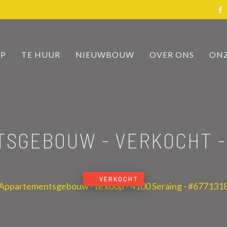
OP
TE HUUR
NIEUWBOUW
OVER ONS
ONZ
TSGEBOUW - VERKOCHT
-
VERKOCHT