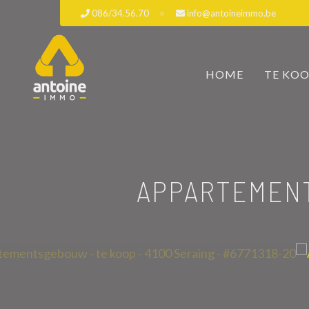
086/34.56.70
info@antoineimmo.be
HOME
TE KO
APPARTEMEN