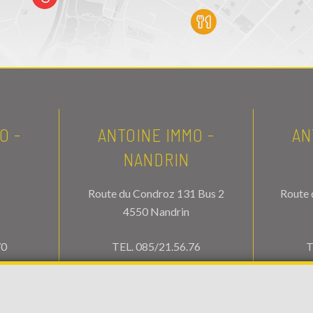
O -
ANTOINE IMMO -
AN
NANDRIN
Route du Condroz 131 Bus 2
Route 
4550 Nandrin
70
TEL.
085/21.56.76
T
.be
info@antoineimmo.be
in