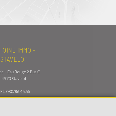
TOINE IMMO -
STAVELOT
de l' Eau Rouge 2 Bus C
4970 Stavelot
EL.
080/86.45.55
fo@antoineimmo.be