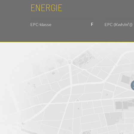
ENERGIE
F
EPC-klasse
EPC (Kwh/m²/j)