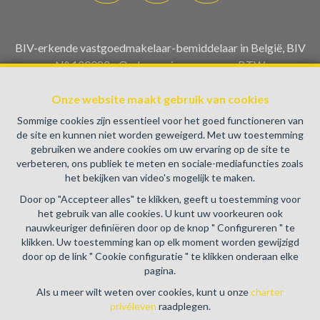
BIV-erkende vastgoedmakelaar-bemiddelaar in België, BIV
N° 100082 - Ondernemingsnummer : BTW
BE0459.580.159- Toezichthoudende Autoriteit :
Onze website maakt gebruik van cookies
Beroepinstituut van Vastgoedmakelaars Luxemburgstraat,
16B - 1000 Brussel (+32 2 505 38 50 - info@biv.be) -
Sommige cookies zijn essentieel voor het goed functioneren van
www.biv.be
-
Deontologische code
de site en kunnen niet worden geweigerd. Met uw toestemming
gebruiken we andere cookies om uw ervaring op de site te
BA en borgstelling via NV AXA Belgium, Troonplein 1, 1000
verbeteren, ons publiek te meten en sociale-mediafuncties zoals
Brussel (polisnr. 730.390.160) Dekking geldt voor
het bekijken van video's mogelijk te maken.
activiteiten die in België worden uitgevoerd
Door op "Accepteer alles" te klikken, geeft u toestemming voor
Algemene gebruiksvoorwaarden van de website
het gebruik van alle cookies. U kunt uw voorkeuren ook
nauwkeuriger definiëren door op de knop " Configureren " te
Charter privéleven
klikken. Uw toestemming kan op elk moment worden gewijzigd
door op de link " Cookie configuratie " te klikken onderaan elke
Cookie configuratie
pagina.
Als u meer wilt weten over cookies, kunt u onze
charter
privéleven
raadplegen.