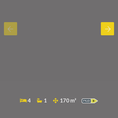
4
1
170 m²