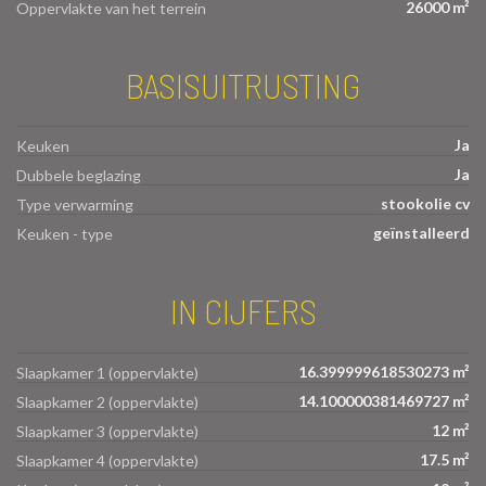
26000 m²
Oppervlakte van het terrein
BASISUITRUSTING
Ja
Keuken
Ja
Dubbele beglazing
stookolie cv
Type verwarming
geïnstalleerd
Keuken - type
IN CIJFERS
16.399999618530273 m²
Slaapkamer 1 (oppervlakte)
14.100000381469727 m²
Slaapkamer 2 (oppervlakte)
12 m²
Slaapkamer 3 (oppervlakte)
17.5 m²
Slaapkamer 4 (oppervlakte)