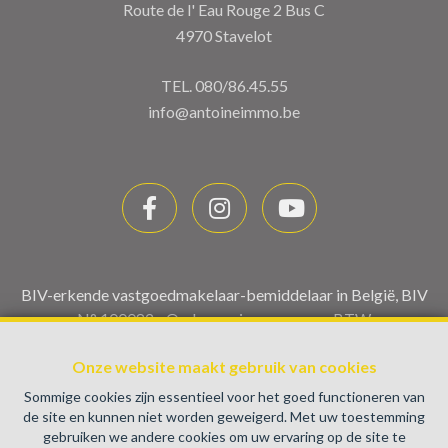
Route de l' Eau Rouge 2 Bus C
4970 Stavelot
TEL.
080/86.45.55
info@antoineimmo.be
BIV-erkende vastgoedmakelaar-bemiddelaar in België, BIV
N° 100082 - Ondernemingsnummer : BTW
BE0459.580.159- Toezichthoudende Autoriteit :
Onze website maakt gebruik van cookies
Beroepinstituut van Vastgoedmakelaars Luxemburgstraat,
16B - 1000 Brussel (+32 2 505 38 50 - info@biv.be) -
Sommige cookies zijn essentieel voor het goed functioneren van
www.biv.be
-
Deontologische code
de site en kunnen niet worden geweigerd. Met uw toestemming
gebruiken we andere cookies om uw ervaring op de site te
BA en borgstelling via NV AXA Belgium, Troonplein 1, 1000