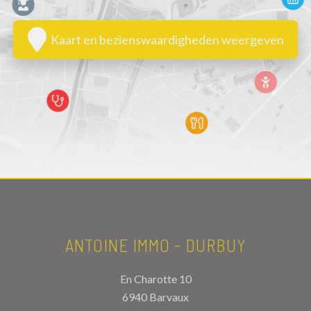
Kaart en bezienswaardigheden weergeven
ANTOINE IMMO - DURBUY
En Charotte 10
6940 Barvaux