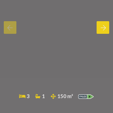
3
1
150 m²