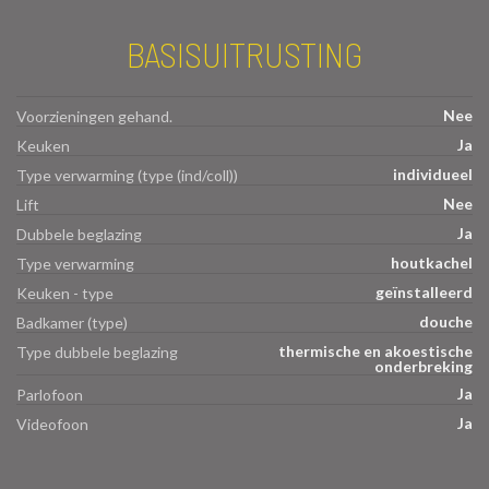
BASISUITRUSTING
Nee
Voorzieningen gehand.
Ja
Keuken
individueel
Type verwarming (type (ind/coll))
Nee
Lift
Ja
Dubbele beglazing
houtkachel
Type verwarming
geïnstalleerd
Keuken - type
douche
Badkamer (type)
thermische en akoestische
Type dubbele beglazing
onderbreking
Ja
Parlofoon
Ja
Videofoon