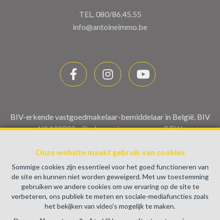
TEL.
080/86.45.55
info@antoineimmo.be
BIV-erkende vastgoedmakelaar-bemiddelaar in België, BIV
N° 100082 - Ondernemingsnummer : BTW
BE0459.580.159- Toezichthoudende Autoriteit :
Onze website maakt gebruik van cookies
Beroepinstituut van Vastgoedmakelaars Luxemburgstraat,
16B - 1000 Brussel (+32 2 505 38 50 - info@biv.be) -
Sommige cookies zijn essentieel voor het goed functioneren van
www.biv.be
-
Deontologische code
de site en kunnen niet worden geweigerd. Met uw toestemming
gebruiken we andere cookies om uw ervaring op de site te
BA en borgstelling via NV AXA Belgium, Troonplein 1, 1000
verbeteren, ons publiek te meten en sociale-mediafuncties zoals
Brussel (polisnr. 730.390.160) Dekking geldt voor
het bekijken van video's mogelijk te maken.
activiteiten die in België worden uitgevoerd