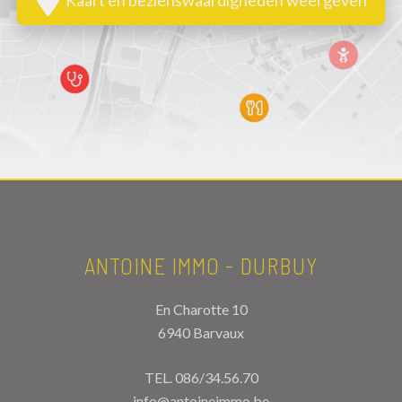
ANTOINE IMMO - DURBUY
En Charotte 10
6940 Barvaux
TEL.
086/34.56.70
info@antoineimmo.be