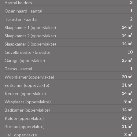
3
Aantal kelders
1
Open haard - aantal
2
Toiletten - aantal
14 m²
Slaapkamer 1 (oppervlakte)
14 m²
Slaapkamer 2 (oppervlakte)
14 m²
Slaapkamer 3 (oppervlakte)
10
Gevelbreedte - breedte
25 m²
Garage (oppervlakte)
1
Terras - aantal
20 m²
Woonkamer (oppervlakte)
21 m²
Eetkamer (oppervlakte)
14 m²
Keuken (oppervlakte)
9 m²
Wasplaats (oppervlakte)
14 m²
Badkamer (oppervlakte)
42 m²
Kelder (oppervlakte)
11 m²
Bureau (oppervlakte)
8 m²
Hal - oppervlakte