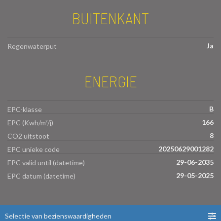
BUITENKANT
Ja
Regenwaterput
ENERGIE
B
EPC-klasse
166
EPC (Kwh/m²/j)
8
CO2 uitstoot
20250629001282
EPC unieke code
29-06-2035
EPC valid until (datetime)
29-05-2025
EPC datum (datetime)
Selectie van bezienswaardigheden