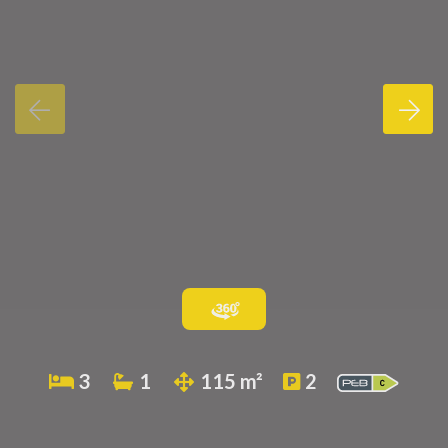
3
1
115 m²
2