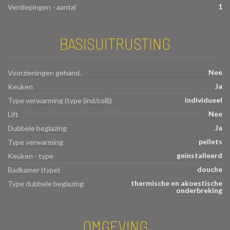
1
Verdiepingen - aantal
BASISUITRUSTING
Nee
Voorzieningen gehand.
Ja
Keuken
individueel
Type verwarming (type (ind/coll))
Nee
Lift
Ja
Dubbele beglazing
pellets
Type verwarming
geïnstalleerd
Keuken - type
douche
Badkamer (type)
thermische en akoestische
Type dubbele beglazing
onderbreking
OMGEVING