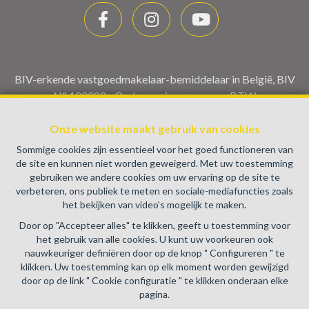
BIV-erkende vastgoedmakelaar-bemiddelaar in België, BIV
N° 100082 - Ondernemingsnummer : BTW
BE0459.580.159- Toezichthoudende Autoriteit :
Onze website maakt gebruik van cookies
Beroepinstituut van Vastgoedmakelaars Luxemburgstraat,
16B - 1000 Brussel (+32 2 505 38 50 - info@biv.be) -
Sommige cookies zijn essentieel voor het goed functioneren van
www.biv.be
-
Deontologische code
de site en kunnen niet worden geweigerd. Met uw toestemming
gebruiken we andere cookies om uw ervaring op de site te
BA en borgstelling via NV AXA Belgium, Troonplein 1, 1000
verbeteren, ons publiek te meten en sociale-mediafuncties zoals
Brussel (polisnr. 730.390.160) Dekking geldt voor
het bekijken van video's mogelijk te maken.
activiteiten die in België worden uitgevoerd
Door op "Accepteer alles" te klikken, geeft u toestemming voor
Algemene gebruiksvoorwaarden van de website
het gebruik van alle cookies. U kunt uw voorkeuren ook
nauwkeuriger definiëren door op de knop " Configureren " te
Charter privéleven
klikken. Uw toestemming kan op elk moment worden gewijzigd
door op de link " Cookie configuratie " te klikken onderaan elke
Cookie configuratie
pagina.