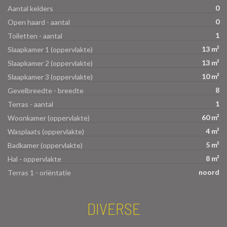
0
Aantal kelders
0
Open haard - aantal
1
Toiletten - aantal
13 m²
Slaapkamer 1 (oppervlakte)
13 m²
Slaapkamer 2 (oppervlakte)
10 m²
Slaapkamer 3 (oppervlakte)
8
Gevelbreedte - breedte
1
Terras - aantal
60 m²
Woonkamer (oppervlakte)
4 m²
Wasplaats (oppervlakte)
5 m²
Badkamer (oppervlakte)
8 m²
Hal - oppervlakte
noord
Terras 1 - oriëntatie
DIVERSE