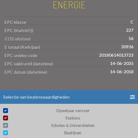
ENERGIE
C
EPC-klasse
227
EPC (Kwh/m²/j)
56
CO2 uitstoot
30936
E totaal (Kwh/jaar)
20180614013723
EPC unieke code
14-06-2035
EPC valid until (datetime)
14-06-2018
EPC datum (datetime)
Selectie van bezienswaardigheden
Openbaar vervoer
Stations
Scholen & Universiteiten
Bedrijven