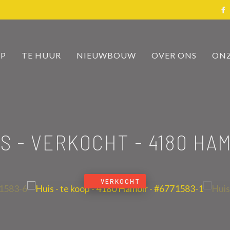
OP
TE HUUR
NIEUWBOUW
OVER ONS
ONZ
IS - VERKOCHT
-
4180 HA
VERKOCHT