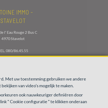
TOINE IMMO -
STAVELOT
de l' Eau Rouge 2 Bus C
4970 Stavelot
EL.
080/86.45.55
fo@antoineimmo.be
gerd. Met uw toestemming gebruiken we andere
 bekijken van video's mogelijk te maken.
 voorkeuren ook nauwkeuriger definiëren door
nk " Cookie configuratie " te klikken onderaan
zichthoudende Autoriteit : Beroepinstituut van