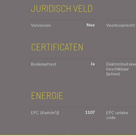
JURIDISCH VELD
Nee
Vonnissen
Voorkooprecht
CERTIFICATEN
Ja
Bodemattest
Elektriciteitske
beschikbaar
(ja/nee)
ENERGIE
1107
EPC (Kwh/m²/j)
EPC unieke
code