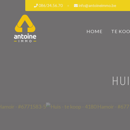
086/34.56.70
info@antoineimmo.be
HOME
TE KO
HU