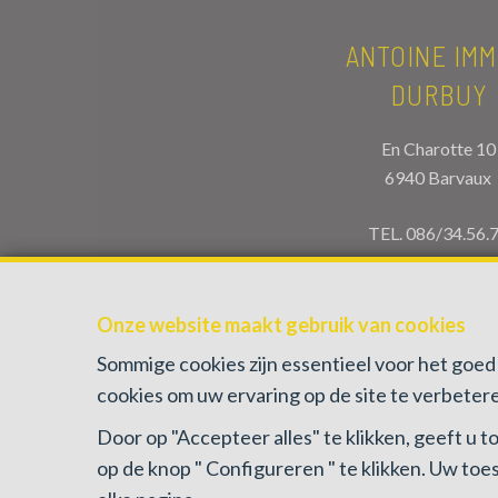
ANTOINE IMM
DURBUY
En Charotte 10
6940 Barvaux
TEL.
086/34.56.
info@antoineimmo
Onze website maakt gebruik van cookies
Sommige cookies zijn essentieel voor het go
cookies om uw ervaring op de site te verbetere
Door op "Accepteer alles" te klikken, geeft u
op de knop " Configureren " te klikken. Uw to
BIV-erkende vastgoedmakelaar-bemiddelaar in B