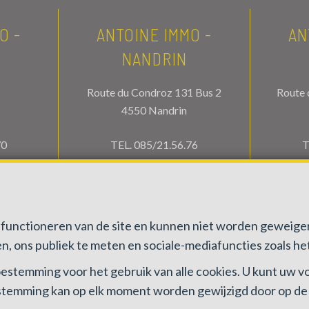
O -
ANTOINE IMMO -
AN
NANDRIN
Route du Condroz 131 Bus 2
Route 
4550 Nandrin
70
TEL.
085/21.56.76
T
.be
info@antoineimmo.be
in
ed functioneren van de site en kunnen niet worden gewei
n, ons publiek te meten en sociale-mediafuncties zoals het
 toestemming voor het gebruik van alle cookies. U kunt uw
estemming kan op elk moment worden gewijzigd door op de li
elgië, BIV N° 100082 - Ondernemingsnummer : BTW BE0459.580.159- Toe