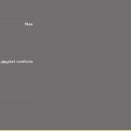
Nee
ja, niet conform
uring