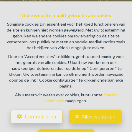
N° 100082 - Ondernemingsnummer : BTW
BE0459.580.159- Toezichthoudende Autoriteit :
Onze website maakt gebruik van cookies
Beroepinstituut van Vastgoedmakelaars Luxemburgstraat,
16B - 1000 Brussel (+32 2 505 38 50 - info@biv.be) -
Sommige cookies zijn essentieel voor het goed functioneren van
www.biv.be
-
Deontologische code
de site en kunnen niet worden geweigerd. Met uw toestemming
gebruiken we andere cookies om uw ervaring op de site te
BA en borgstelling via NV AXA Belgium, Troonplein 1, 1000
verbeteren, ons publiek te meten en sociale-mediafuncties zoals
Brussel (polisnr. 730.390.160) Dekking geldt voor
het bekijken van video's mogelijk te maken.
activiteiten die in België worden uitgevoerd
Door op "Accepteer alles" te klikken, geeft u toestemming voor
Algemene gebruiksvoorwaarden van de website
het gebruik van alle cookies. U kunt uw voorkeuren ook
nauwkeuriger definiëren door op de knop " Configureren " te
Charter privéleven
klikken. Uw toestemming kan op elk moment worden gewijzigd
door op de link " Cookie configuratie " te klikken onderaan elke
Cookie configuratie
pagina.
Als u meer wilt weten over cookies, kunt u onze
charter
privéleven
raadplegen.
POWERED BY
WHISE
DESIGNED AND DEVELOPED BY
Configureren
Alles weigeren
WEBULOUS.IMMO