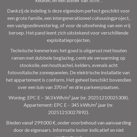
keuken, en een atelier van 50 m².
Dankzij de indeling is deze eigendom perfect geschikt voor
een grote familie, een intergenerationeel cohousingproject,
een vastgoedinvestering, of voor de uitoefening van een vrij
beroep. Het pand leent zich uitstekend voor verschillende
exploitatieprojecten.
Technische kenmerken: het goed is uitgerust met houten
ramen met dubbele beglazing, centrale verwarming op
stookolie, een houtkachel, kelders, evenals acht
fotovoltaïsche zonnepanelen. De elektrische installatie van
het appartement is conform. Het geheel beschikt bovendien
over een tuin van 370 m² en drie parkeerplaatsen.
Woning: EPC E – 363 kWh/m².jaar (nr. 20251210025308).
Appartement: EPC E – 345 kWh/m².jaar (nr.
20251210027892).
Bieden vanaf 299.000 €, onder voorbehoud van aanvaarding
door de eigenaars. Informatie louter indicatief en niet