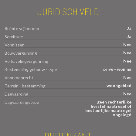
JURIDISCH VELD
Ja
Ruimte vrij beroep
Ja
Servitude
Nee
Vonnissen
Nee
Bouwvergunning
Nee
Verkavelingvergunning
privé - woning
Bestemming gebouw - type
Nee
Voorkooprecht
woongebied
Terrein - bestemming
Nee
Dagvaarding
geen rechterlijke
Dagvaardingstype
herstelmaatregel of
bestuurlijke maatregel
opgelegd
BUITENKANT