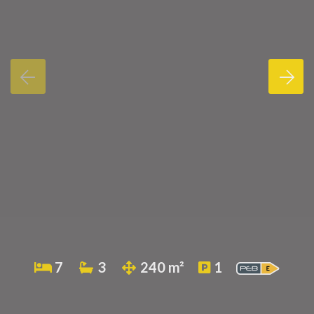
7
3
240 m²
1