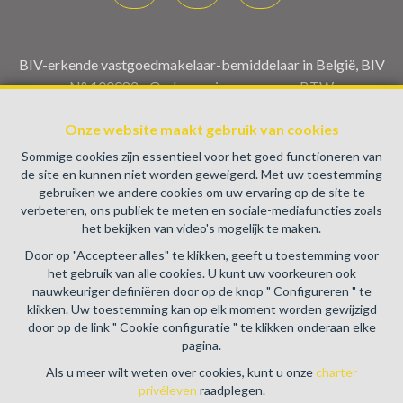
BIV-erkende vastgoedmakelaar-bemiddelaar in België, BIV
N° 100082 - Ondernemingsnummer : BTW
BE0459.580.159- Toezichthoudende Autoriteit :
Onze website maakt gebruik van cookies
Beroepinstituut van Vastgoedmakelaars Luxemburgstraat,
16B - 1000 Brussel (+32 2 505 38 50 - info@biv.be) -
Sommige cookies zijn essentieel voor het goed functioneren van
www.biv.be
-
Deontologische code
de site en kunnen niet worden geweigerd. Met uw toestemming
gebruiken we andere cookies om uw ervaring op de site te
BA en borgstelling via NV AXA Belgium, Troonplein 1, 1000
verbeteren, ons publiek te meten en sociale-mediafuncties zoals
Brussel (polisnr. 730.390.160) Dekking geldt voor
het bekijken van video's mogelijk te maken.
activiteiten die in België worden uitgevoerd
Door op "Accepteer alles" te klikken, geeft u toestemming voor
Algemene gebruiksvoorwaarden van de website
het gebruik van alle cookies. U kunt uw voorkeuren ook
nauwkeuriger definiëren door op de knop " Configureren " te
Charter privéleven
klikken. Uw toestemming kan op elk moment worden gewijzigd
door op de link " Cookie configuratie " te klikken onderaan elke
Cookie configuratie
pagina.
Als u meer wilt weten over cookies, kunt u onze
charter
privéleven
raadplegen.