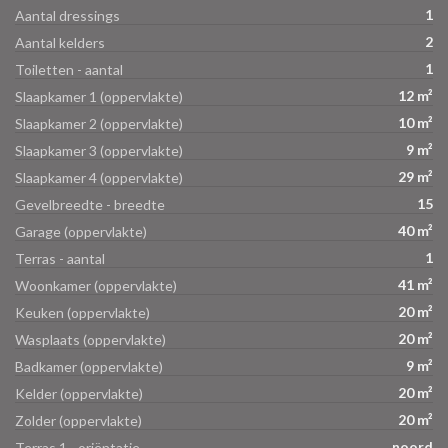
1
Aantal dressings
2
Aantal kelders
1
Toiletten - aantal
12 m²
Slaapkamer 1 (oppervlakte)
10 m²
Slaapkamer 2 (oppervlakte)
9 m²
Slaapkamer 3 (oppervlakte)
29 m²
Slaapkamer 4 (oppervlakte)
15
Gevelbreedte - breedte
40 m²
Garage (oppervlakte)
1
Terras - aantal
41 m²
Woonkamer (oppervlakte)
20 m²
Keuken (oppervlakte)
20 m²
Wasplaats (oppervlakte)
9 m²
Badkamer (oppervlakte)
20 m²
Kelder (oppervlakte)
20 m²
Zolder (oppervlakte)
noord
Terras 1 - oriëntatie