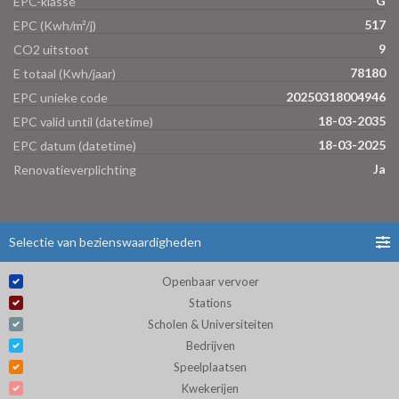
G
EPC-klasse
517
EPC (Kwh/m²/j)
9
CO2 uitstoot
78180
E totaal (Kwh/jaar)
20250318004946
EPC unieke code
18-03-2035
EPC valid until (datetime)
18-03-2025
EPC datum (datetime)
Ja
Renovatieverplichting
Selectie van bezienswaardigheden
Openbaar vervoer
Stations
Scholen & Universiteiten
Bedrijven
Speelplaatsen
Kwekerijen