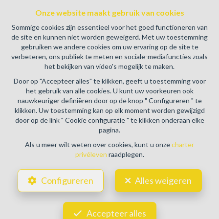
BE0459.580.159- Toezichthoudende Autoriteit :
Beroepinstituut van Vastgoedmakelaars Luxemburgstraat,
Onze website maakt gebruik van cookies
16B - 1000 Brussel (+32 2 505 38 50 - info@biv.be) -
Sommige cookies zijn essentieel voor het goed functioneren van
www.biv.be
-
Deontologische code
de site en kunnen niet worden geweigerd. Met uw toestemming
gebruiken we andere cookies om uw ervaring op de site te
BA en borgstelling via NV AXA Belgium, Troonplein 1, 1000
verbeteren, ons publiek te meten en sociale-mediafuncties zoals
Brussel (polisnr. 730.390.160) Dekking geldt voor
het bekijken van video's mogelijk te maken.
activiteiten die in België worden uitgevoerd
Door op "Accepteer alles" te klikken, geeft u toestemming voor
Algemene gebruiksvoorwaarden van de website
het gebruik van alle cookies. U kunt uw voorkeuren ook
nauwkeuriger definiëren door op de knop " Configureren " te
Charter privéleven
klikken. Uw toestemming kan op elk moment worden gewijzigd
door op de link " Cookie configuratie " te klikken onderaan elke
Cookie configuratie
pagina.
Als u meer wilt weten over cookies, kunt u onze
charter
privéleven
raadplegen.
POWERED BY
WHISE
DESIGNED AND DEVELOPED BY
Configureren
Alles weigeren
WEBULOUS.IMMO
Accepteer alles