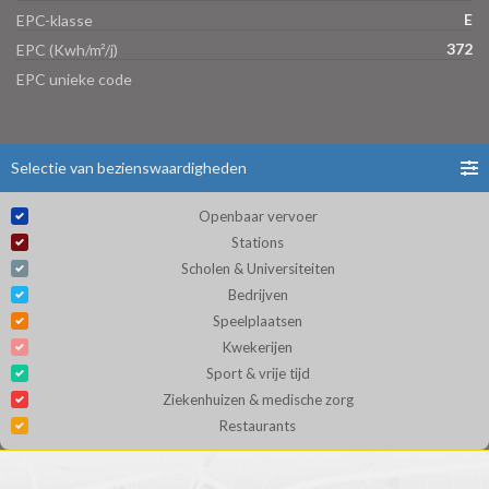
E
EPC-klasse
372
EPC (Kwh/m²/j)
EPC unieke code
Selectie van bezienswaardigheden
Openbaar vervoer
Stations
Scholen & Universiteiten
Bedrijven
Speelplaatsen
Kwekerijen
Sport & vrije tijd
Ziekenhuizen & medische zorg
Restaurants