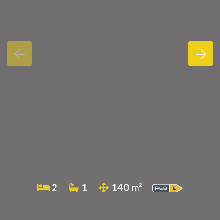
2
1
140 m²