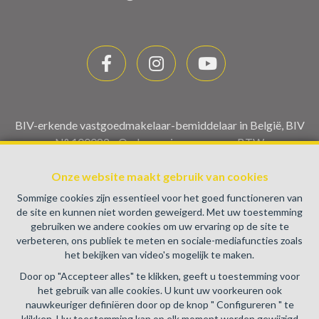
BIV-erkende vastgoedmakelaar-bemiddelaar in België, BIV
N° 100082 - Ondernemingsnummer : BTW
BE0459.580.159- Toezichthoudende Autoriteit :
Beroepinstituut van Vastgoedmakelaars Luxemburgstraat,
Onze website maakt gebruik van cookies
16B - 1000 Brussel (+32 2 505 38 50 - info@biv.be) -
Sommige cookies zijn essentieel voor het goed functioneren van
www.biv.be
-
Deontologische code
de site en kunnen niet worden geweigerd. Met uw toestemming
gebruiken we andere cookies om uw ervaring op de site te
BA en borgstelling via NV AXA Belgium, Troonplein 1, 1000
verbeteren, ons publiek te meten en sociale-mediafuncties zoals
Brussel (polisnr. 730.390.160) Dekking geldt voor
het bekijken van video's mogelijk te maken.
activiteiten die in België worden uitgevoerd
Door op "Accepteer alles" te klikken, geeft u toestemming voor
Algemene gebruiksvoorwaarden van de website
het gebruik van alle cookies. U kunt uw voorkeuren ook
nauwkeuriger definiëren door op de knop " Configureren " te
Charter privéleven
klikken. Uw toestemming kan op elk moment worden gewijzigd