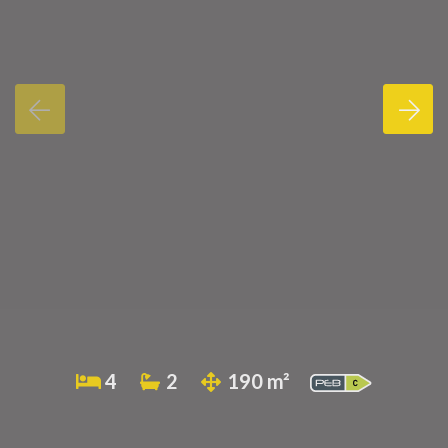
4
2
190 m²