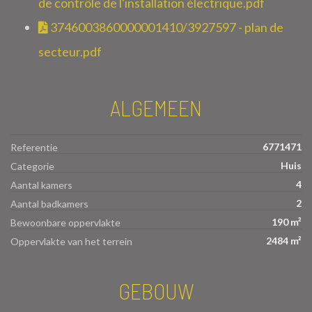
de contrôle de l'installation électrique.pdf
3746003860000001410/3927597 - plan de
secteur.pdf
ALGEMEEN
6771471
Referentie
Huis
Categorie
4
Aantal kamers
2
Aantal badkamers
190 m²
Bewoonbare oppervlakte
2484 m²
Oppervlakte van het terrein
GEBOUW