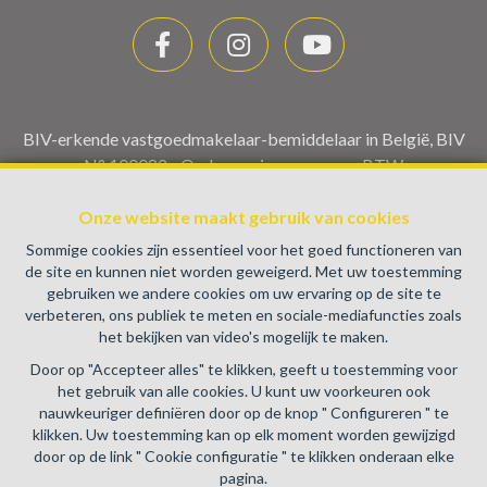
BIV-erkende vastgoedmakelaar-bemiddelaar in België, BIV
N° 100082 - Ondernemingsnummer : BTW
BE0459.580.159- Toezichthoudende Autoriteit :
Beroepinstituut van Vastgoedmakelaars Luxemburgstraat,
Onze website maakt gebruik van cookies
16B - 1000 Brussel (+32 2 505 38 50 - info@biv.be) -
Sommige cookies zijn essentieel voor het goed functioneren van
www.biv.be
-
Deontologische code
de site en kunnen niet worden geweigerd. Met uw toestemming
gebruiken we andere cookies om uw ervaring op de site te
BA en borgstelling via NV AXA Belgium, Troonplein 1, 1000
verbeteren, ons publiek te meten en sociale-mediafuncties zoals
Brussel (polisnr. 730.390.160) Dekking geldt voor
het bekijken van video's mogelijk te maken.
activiteiten die in België worden uitgevoerd
Door op "Accepteer alles" te klikken, geeft u toestemming voor
Algemene gebruiksvoorwaarden van de website
het gebruik van alle cookies. U kunt uw voorkeuren ook
nauwkeuriger definiëren door op de knop " Configureren " te
Charter privéleven
klikken. Uw toestemming kan op elk moment worden gewijzigd
door op de link " Cookie configuratie " te klikken onderaan elke
Cookie configuratie
pagina.