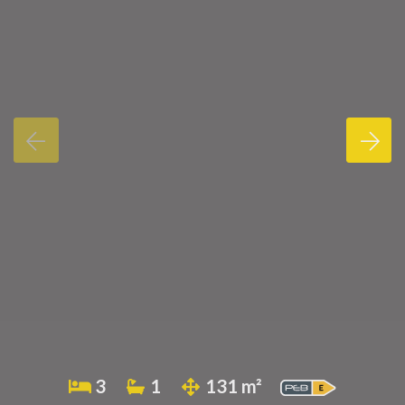
3
1
131 m²