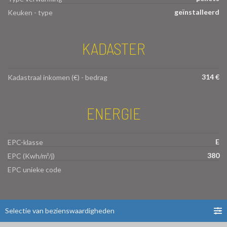
geïnstalleerd
Keuken - type
KADASTER
314 €
Kadastraal inkomen (€) - bedrag
ENERGIE
E
EPC-klasse
380
EPC (Kwh/m²/j)
EPC unieke code
Selectie van bezienswaardigheden