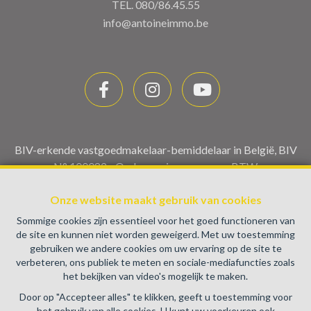
TEL.
080/86.45.55
info@antoineimmo.be
BIV-erkende vastgoedmakelaar-bemiddelaar in België, BIV
N° 100082 - Ondernemingsnummer : BTW
BE0459.580.159- Toezichthoudende Autoriteit :
Beroepinstituut van Vastgoedmakelaars Luxemburgstraat,
Onze website maakt gebruik van cookies
16B - 1000 Brussel (+32 2 505 38 50 - info@biv.be) -
Sommige cookies zijn essentieel voor het goed functioneren van
www.biv.be
-
Deontologische code
de site en kunnen niet worden geweigerd. Met uw toestemming
gebruiken we andere cookies om uw ervaring op de site te
BA en borgstelling via NV AXA Belgium, Troonplein 1, 1000
verbeteren, ons publiek te meten en sociale-mediafuncties zoals
Brussel (polisnr. 730.390.160) Dekking geldt voor
het bekijken van video's mogelijk te maken.
activiteiten die in België worden uitgevoerd
Door op "Accepteer alles" te klikken, geeft u toestemming voor
Algemene gebruiksvoorwaarden van de website
het gebruik van alle cookies. U kunt uw voorkeuren ook