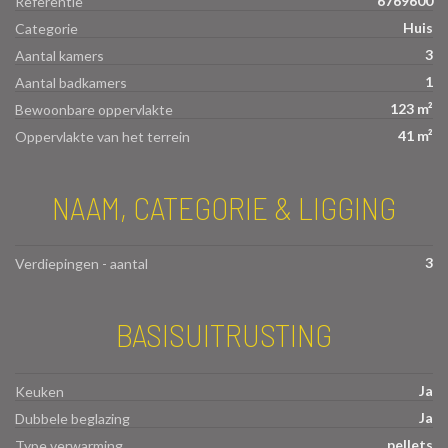
6769600
Referentie
Huis
Categorie
3
Aantal kamers
1
Aantal badkamers
123 m²
Bewoonbare oppervlakte
41 m²
Oppervlakte van het terrein
NAAM, CATEGORIE & LIGGING
3
Verdiepingen - aantal
BASISUITRUSTING
Ja
Keuken
Ja
Dubbele beglazing
pellets
Type verwarming