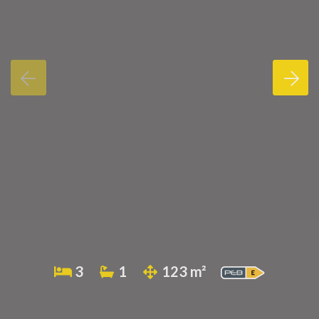
3
1
123 m²