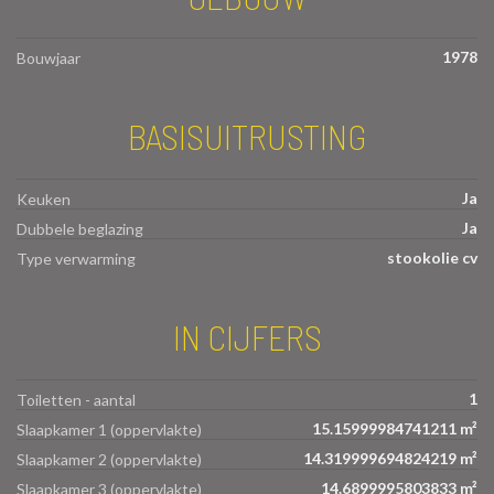
1978
Bouwjaar
BASISUITRUSTING
Ja
Keuken
Ja
Dubbele beglazing
stookolie cv
Type verwarming
IN CIJFERS
1
Toiletten - aantal
15.15999984741211 m²
Slaapkamer 1 (oppervlakte)
14.319999694824219 m²
Slaapkamer 2 (oppervlakte)
14.6899995803833 m²
Slaapkamer 3 (oppervlakte)