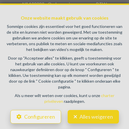
N° 100082 - Ondernemingsnummer : BTW
BE0459.580.159- Toezichthoudende Autoriteit :
Onze website maakt gebruik van cookies
Beroepinstituut van Vastgoedmakelaars Luxemburgstraat,
16B - 1000 Brussel (+32 2 505 38 50 - info@biv.be) -
Sommige cookies zijn essentieel voor het goed functioneren van
www.biv.be
-
Deontologische code
de site en kunnen niet worden geweigerd. Met uw toestemming
gebruiken we andere cookies om uw ervaring op de site te
BA en borgstelling via NV AXA Belgium, Troonplein 1, 1000
verbeteren, ons publiek te meten en sociale-mediafuncties zoals
Brussel (polisnr. 730.390.160) Dekking geldt voor
het bekijken van video's mogelijk te maken.
activiteiten die in België worden uitgevoerd
Door op "Accepteer alles" te klikken, geeft u toestemming voor
Algemene gebruiksvoorwaarden van de website
het gebruik van alle cookies. U kunt uw voorkeuren ook
nauwkeuriger definiëren door op de knop " Configureren " te
Charter privéleven
klikken. Uw toestemming kan op elk moment worden gewijzigd
door op de link " Cookie configuratie " te klikken onderaan elke
Cookie configuratie
pagina.
Als u meer wilt weten over cookies, kunt u onze
charter
privéleven
raadplegen.
POWERED BY
WHISE
DESIGNED AND DEVELOPED BY
Configureren
Alles weigeren
WEBULOUS.IMMO