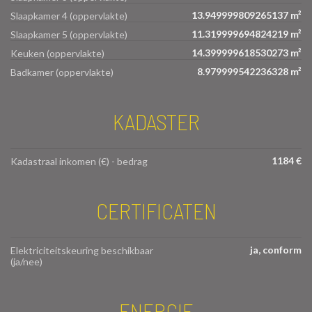
13.949999809265137 m²
Slaapkamer 4 (oppervlakte)
11.319999694824219 m²
Slaapkamer 5 (oppervlakte)
14.399999618530273 m²
Keuken (oppervlakte)
8.979999542236328 m²
Badkamer (oppervlakte)
KADASTER
1184 €
Kadastraal inkomen (€) - bedrag
CERTIFICATEN
ja, conform
Elektriciteitskeuring beschikbaar
(ja/nee)
ENERGIE