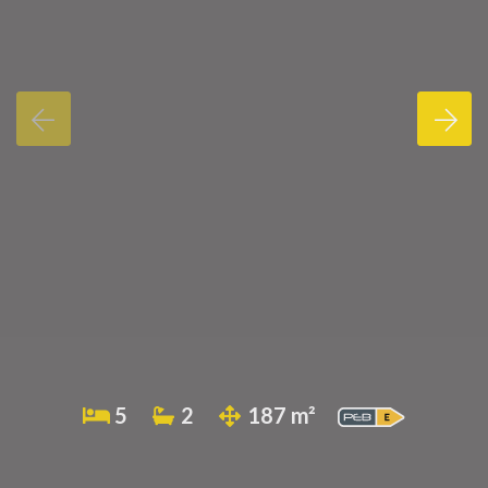
5
2
187 m²