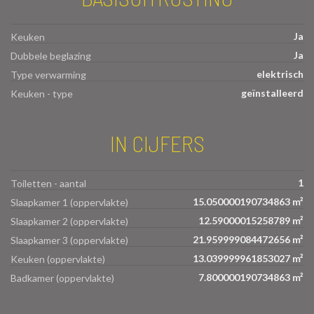
Ja
Keuken
Ja
Dubbele beglazing
elektrisch
Type verwarming
geïnstalleerd
Keuken - type
IN CIJFERS
1
Toiletten - aantal
15.050000190734863 m²
Slaapkamer 1 (oppervlakte)
12.59000015258789 m²
Slaapkamer 2 (oppervlakte)
21.959999084472656 m²
Slaapkamer 3 (oppervlakte)
13.039999961853027 m²
Keuken (oppervlakte)
7.800000190734863 m²
Badkamer (oppervlakte)