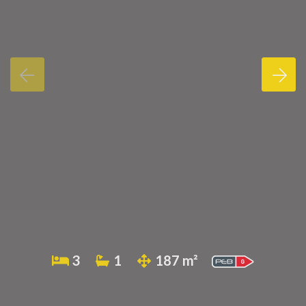
3
1
187 m²