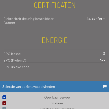
CERTIFICATEN
ja, conform
Elektriciteitskeuring beschikbaar
(ja/nee)
ENERGIE
G
EPC-klasse
677
EPC (Kwh/m²/j)
EPC unieke code
Selectie van bezienswaardigheden
Openbaar vervoer
Stations
Scholen & Universiteiten