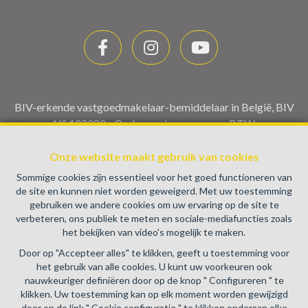
BIV-erkende vastgoedmakelaar-bemiddelaar in België, BIV
N° 100082 - Ondernemingsnummer : BTW
BE0459.580.159- Toezichthoudende Autoriteit :
Beroepinstituut van Vastgoedmakelaars Luxemburgstraat,
Onze website maakt gebruik van cookies
16B - 1000 Brussel (+32 2 505 38 50 - info@biv.be) -
Sommige cookies zijn essentieel voor het goed functioneren van
www.biv.be
-
Deontologische code
de site en kunnen niet worden geweigerd. Met uw toestemming
gebruiken we andere cookies om uw ervaring op de site te
BA en borgstelling via NV AXA Belgium, Troonplein 1, 1000
verbeteren, ons publiek te meten en sociale-mediafuncties zoals
Brussel (polisnr. 730.390.160) Dekking geldt voor
het bekijken van video's mogelijk te maken.
activiteiten die in België worden uitgevoerd
Door op "Accepteer alles" te klikken, geeft u toestemming voor
Algemene gebruiksvoorwaarden van de website
het gebruik van alle cookies. U kunt uw voorkeuren ook
nauwkeuriger definiëren door op de knop " Configureren " te
Charter privéleven
klikken. Uw toestemming kan op elk moment worden gewijzigd
door op de link " Cookie configuratie " te klikken onderaan elke