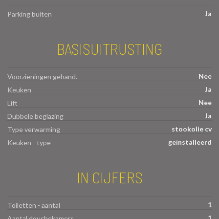
Ja
Parking buiten
BASISUITRUSTING
Nee
Voorzieningen gehand.
Ja
Keuken
Nee
Lift
Ja
Dubbele beglazing
stookolie cv
Type verwarming
geïnstalleerd
Keuken - type
IN CIJFERS
1
Toiletten - aantal
1
Aantal douchekamers