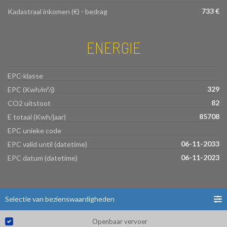
733 €
Kadastraal inkomen (€) - bedrag
ENERGIE
EPC-klasse
329
EPC (Kwh/m²/j)
82
CO2 uitstoot
85708
E totaal (Kwh/jaar)
EPC unieke code
06-11-2033
EPC valid until (datetime)
06-11-2023
EPC datum (datetime)
Selectie van bezienswaardigheden
Openbaar vervoer