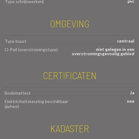
pvc
Type schrijnwerkerij
OMGEVING
centraal
Type buurt
niet gelegen in een
O-Peil (overstromingstype)
overstromingsgevoelig gebied
CERTIFICATEN
Ja
Bodemattest
nee
Elektriciteitskeuring beschikbaar
(ja/nee)
KADASTER