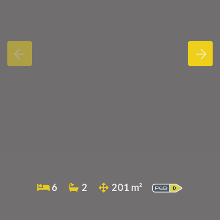
6
2
201 m²