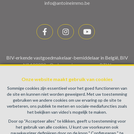
info@antoineimmo.be
BIV-erkende vastgoedmakelaar-bemiddelaar in België, BIV
N° 100082 - Ondernemingsnummer : BTW
BE0459.580.159- Toezichthoudende Autoriteit :
Onze website maakt gebruik van cookies
Beroepinstituut van Vastgoedmakelaars Luxemburgstraat,
16B - 1000 Brussel (+32 2 505 38 50 - info@biv.be) -
Sommige cookies zijn essentieel voor het goed functioneren van
www.biv.be
-
Deontologische code
de site en kunnen niet worden geweigerd. Met uw toestemming
gebruiken we andere cookies om uw ervaring op de site te
BA en borgstelling via NV AXA Belgium, Troonplein 1, 1000
verbeteren, ons publiek te meten en sociale-mediafuncties zoals
Brussel (polisnr. 730.390.160) Dekking geldt voor
het bekijken van video's mogelijk te maken.
activiteiten die in België worden uitgevoerd
Door op "Accepteer alles" te klikken, geeft u toestemming voor
Algemene gebruiksvoorwaarden van de website
het gebruik van alle cookies. U kunt uw voorkeuren ook
nauwkeuriger definiëren door op de knop " Configureren " te