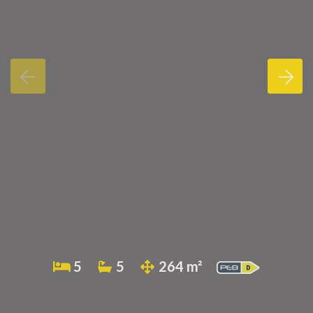
5
5
264 m²