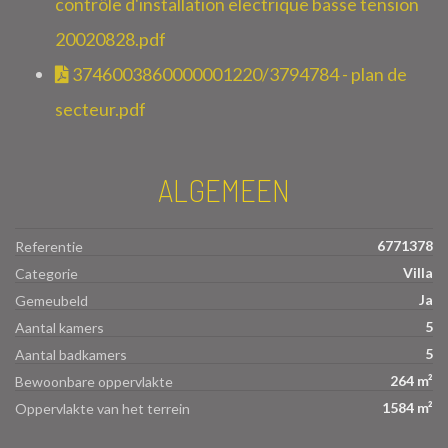
contrôle d'installation electrique basse tension
20020828.pdf
3746003860000001220/3794784 - plan de
secteur.pdf
ALGEMEEN
6771378
Referentie
Villa
Categorie
Ja
Gemeubeld
5
Aantal kamers
5
Aantal badkamers
264 m²
Bewoonbare oppervlakte
1584 m²
Oppervlakte van het terrein