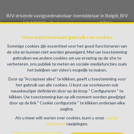
BIV-erkende vastgoedmakelaar-bemiddelaar in België, BIV
N° 100082 - Ondernemingsnummer : BTW
BE0459.580.159- Toezichthoudende Autoriteit :
Onze website maakt gebruik van cookies
Beroepinstituut van Vastgoedmakelaars Luxemburgstraat,
16B - 1000 Brussel (+32 2 505 38 50 - info@biv.be) -
Sommige cookies zijn essentieel voor het goed functioneren van
www.biv.be
-
Deontologische code
de site en kunnen niet worden geweigerd. Met uw toestemming
gebruiken we andere cookies om uw ervaring op de site te
BA en borgstelling via NV AXA Belgium, Troonplein 1, 1000
verbeteren, ons publiek te meten en sociale-mediafuncties zoals
Brussel (polisnr. 730.390.160) Dekking geldt voor
het bekijken van video's mogelijk te maken.
activiteiten die in België worden uitgevoerd
Door op "Accepteer alles" te klikken, geeft u toestemming voor
Algemene gebruiksvoorwaarden van de website
het gebruik van alle cookies. U kunt uw voorkeuren ook
nauwkeuriger definiëren door op de knop " Configureren " te
Charter privéleven
klikken. Uw toestemming kan op elk moment worden gewijzigd
door op de link " Cookie configuratie " te klikken onderaan elke
Cookie configuratie
pagina.
Als u meer wilt weten over cookies, kunt u onze
charter
privéleven
raadplegen.