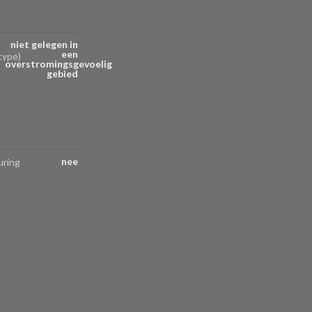
niet gelegen in
een
type)
overstromingsgevoelig
gebied
nee
uring