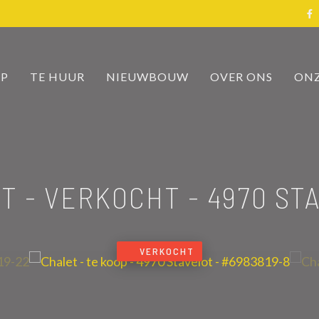
OP
TE HUUR
NIEUWBOUW
OVER ONS
ONZ
T - VERKOCHT
-
4970 ST
VERKOCHT