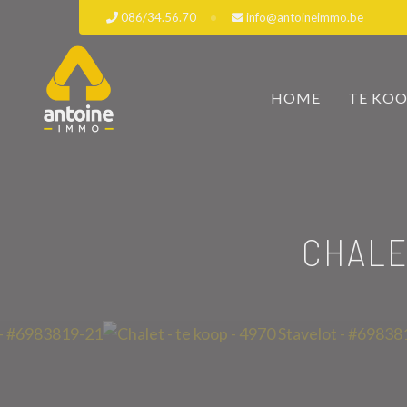
086/34.56.70
info@antoineimmo.be
HOME
TE KO
CHALE