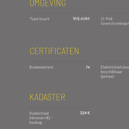
OMGEVING
Vrij zicht
Type buurt
O-Peil
(overstromings
CERTIFICATEN
Ja
Bodemattest
Elektriciteitske
beschikbaar
(ja/nee)
KADASTER
324 €
Kadastraal
inkomen (€) -
bedrag