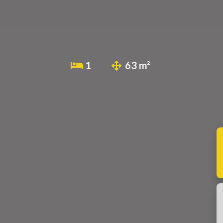
1
63 m²