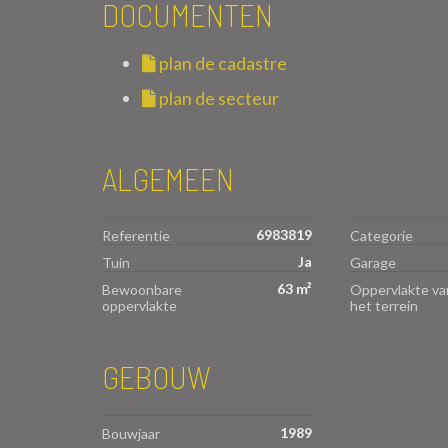
DOCUMENTEN
plan de cadastre
plan de secteur
ALGEMEEN
6983819
Referentie
Categorie
Ja
Tuin
Garage
63 m²
Bewoonbare
Oppervlakte va
oppervlakte
het terrein
GEBOUW
1989
Bouwjaar