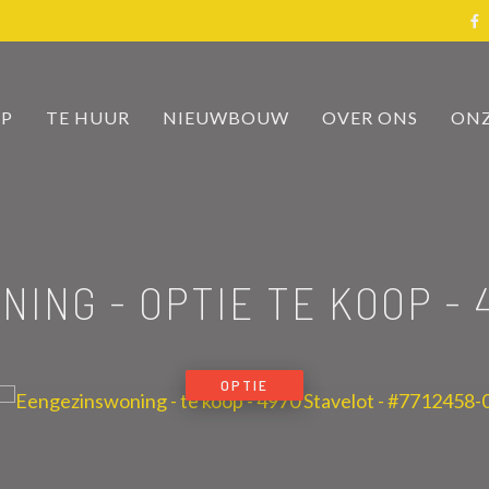
OP
TE HUUR
NIEUWBOUW
OVER ONS
ONZ
ING - OPTIE TE KOOP
-
OPTIE