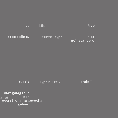
Ja
Nee
Lift
stookolie cv
niet
Keuken - type
geïnstalleerd
rustig
landelijk
Type buurt 2
niet gelegen in
een
type)
overstromingsgevoelig
gebied