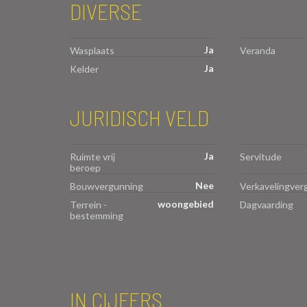
DIVERSE
Ja
Wasplaats
Veranda
Ja
Kelder
JURIDISCH VELD
Ja
Ruimte vrij
Servitude
beroep
Nee
Bouwvergunning
Verkavelingver
woongebied
Terrein -
Dagvaarding
bestemming
IN CIJFERS