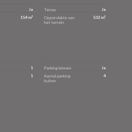
Ja
Ja
Terras
154 m²
532 m²
Oppervlakte van
het terrein
1
Ja
Parking binnen
1
4
Aantal parking
buiten