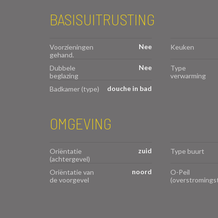
BASISUITRUSTING
Nee
Voorzieningen
Keuken
gehand.
Nee
Dubbele
Type
beglazing
verwarming
douche in bad
Badkamer (type)
OMGEVING
zuid
Oriëntatie
Type buurt
(achtergevel)
noord
Oriëntatie van
O-Peil
de voorgevel
(overstromings