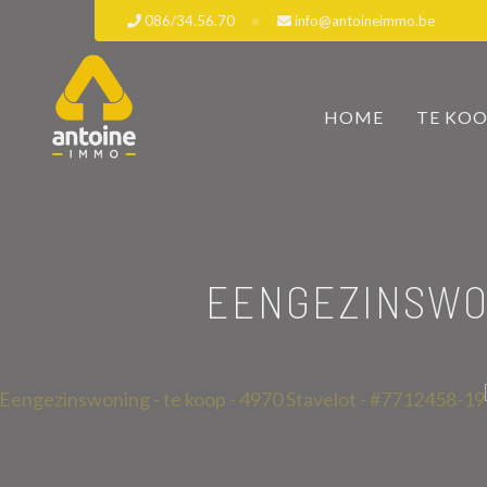
086/34.56.70
info@antoineimmo.be
HOME
TE KO
EENGEZINSWON