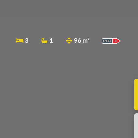
3
1
96 m²