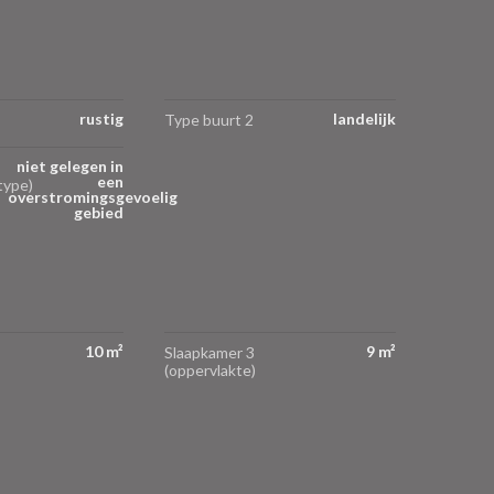
rustig
landelijk
Type buurt 2
niet gelegen in
een
type)
overstromingsgevoelig
gebied
10 m²
9 m²
Slaapkamer 3
(oppervlakte)