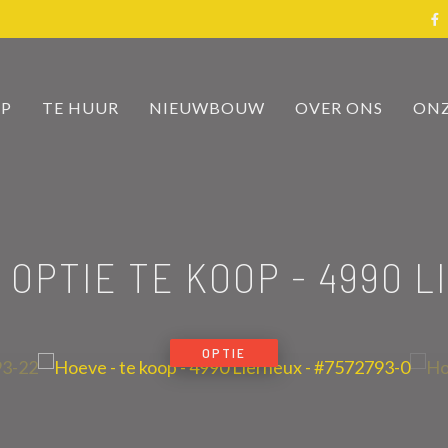
OP
TE HUUR
NIEUWBOUW
OVER ONS
ONZ
 OPTIE TE KOOP
-
4990 L
OPTIE