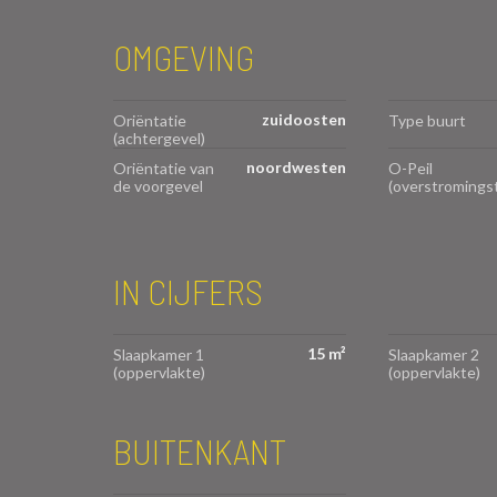
OMGEVING
zuidoosten
Oriëntatie
Type buurt
(achtergevel)
noordwesten
Oriëntatie van
O-Peil
de voorgevel
(overstromings
IN CIJFERS
15 m²
Slaapkamer 1
Slaapkamer 2
(oppervlakte)
(oppervlakte)
BUITENKANT