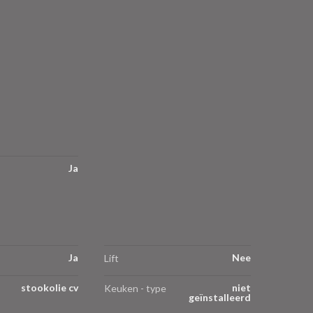
Ja
Ja
Nee
Lift
stookolie cv
niet
Keuken - type
geïnstalleerd