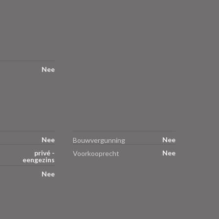
Nee
Nee
Nee
Bouwvergunning
privé -
Nee
Voorkooprecht
eengezins
Nee