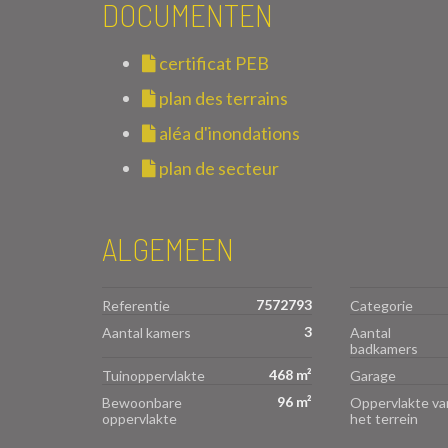
DOCUMENTEN
certificat PEB
plan des terrains
aléa d'inondations
plan de secteur
ALGEMEEN
7572793
Referentie
Categorie
3
Aantal kamers
Aantal
badkamers
468 m²
Tuinoppervlakte
Garage
96 m²
Bewoonbare
Oppervlakte va
oppervlakte
het terrein