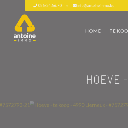
086/34.56.70
info@antoineimmo.be
HOME
TE KO
HOEVE -