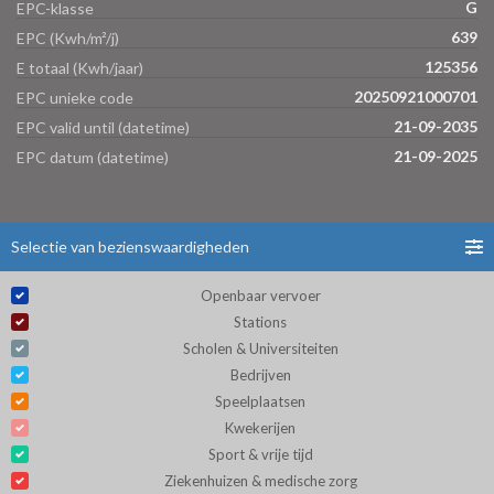
G
EPC-klasse
639
EPC (Kwh/m²/j)
125356
E totaal (Kwh/jaar)
20250921000701
EPC unieke code
21-09-2035
EPC valid until (datetime)
21-09-2025
EPC datum (datetime)
Selectie van bezienswaardigheden
Openbaar vervoer
Stations
Scholen & Universiteiten
Bedrijven
Speelplaatsen
Kwekerijen
Sport & vrije tijd
Ziekenhuizen & medische zorg