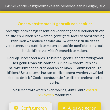
BIV-erkende vastgoedmakelaar-bemiddelaar in België, BIV
N° 100082 - Ondernemingsnummer : BTW
BE0459.580.159- Toezichthoudende Autoriteit :
Onze website maakt gebruik van cookies
Beroepinstituut van Vastgoedmakelaars Luxemburgstraat,
16B - 1000 Brussel (+32 2 505 38 50 - info@biv.be) -
Sommige cookies zijn essentieel voor het goed functioneren van
www.biv.be
-
Deontologische code
de site en kunnen niet worden geweigerd. Met uw toestemming
gebruiken we andere cookies om uw ervaring op de site te
BA en borgstelling via NV AXA Belgium, Troonplein 1, 1000
verbeteren, ons publiek te meten en sociale-mediafuncties zoals
Brussel (polisnr. 730.390.160) Dekking geldt voor
het bekijken van video's mogelijk te maken.
activiteiten die in België worden uitgevoerd
Door op "Accepteer alles" te klikken, geeft u toestemming voor
Algemene gebruiksvoorwaarden van de website
het gebruik van alle cookies. U kunt uw voorkeuren ook
nauwkeuriger definiëren door op de knop " Configureren " te
Charter privéleven
klikken. Uw toestemming kan op elk moment worden gewijzigd
door op de link " Cookie configuratie " te klikken onderaan elke
Cookie configuratie
pagina.
Als u meer wilt weten over cookies, kunt u onze
charter
privéleven
raadplegen.
POWERED BY
WHISE
DESIGNED AND DEVELOPED BY
Configureren
Alles weigeren
WEBULOUS.IMMO