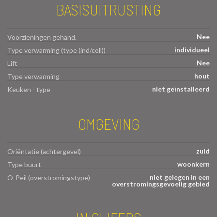
BASISUITRUSTING
Nee
Voorzieningen gehand.
individueel
Type verwarming (type (ind/coll))
Nee
Lift
hout
Type verwarming
niet geïnstalleerd
Keuken - type
OMGEVING
zuid
Oriëntatie (achtergevel)
woonkern
Type buurt
niet gelegen in een
O-Peil (overstromingstype)
overstromingsgevoelig gebied