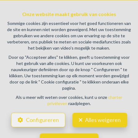
BE0459.580.159- Toezichthoudende Autoriteit :
Onze website maakt gebruik van cookies
Beroepinstituut van Vastgoedmakelaars Luxemburgstraat,
16B - 1000 Brussel (+32 2 505 38 50 - info@biv.be) -
Sommige cookies zijn essentieel voor het goed functioneren van
www.biv.be
-
Deontologische code
de site en kunnen niet worden geweigerd. Met uw toestemming
gebruiken we andere cookies om uw ervaring op de site te
BA en borgstelling via NV AXA Belgium, Troonplein 1, 1000
verbeteren, ons publiek te meten en sociale-mediafuncties zoals
Brussel (polisnr. 730.390.160) Dekking geldt voor
het bekijken van video's mogelijk te maken.
activiteiten die in België worden uitgevoerd
Door op "Accepteer alles" te klikken, geeft u toestemming voor
Algemene gebruiksvoorwaarden van de website
het gebruik van alle cookies. U kunt uw voorkeuren ook
nauwkeuriger definiëren door op de knop " Configureren " te
Charter privéleven
klikken. Uw toestemming kan op elk moment worden gewijzigd
door op de link " Cookie configuratie " te klikken onderaan elke
Cookie configuratie
pagina.
Als u meer wilt weten over cookies, kunt u onze
charter
privéleven
raadplegen.
POWERED BY
WHISE
DESIGNED AND DEVELOPED BY
Configureren
Alles weigeren
WEBULOUS.IMMO