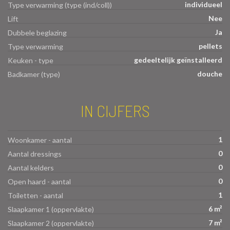
individueel
Type verwarming (type (ind/coll))
Nee
Lift
Ja
Dubbele beglazing
pellets
Type verwarming
gedeeltelijk geïnstalleerd
Keuken - type
douche
Badkamer (type)
IN CIJFERS
1
Woonkamer - aantal
0
Aantal dressings
0
Aantal kelders
0
Open haard - aantal
1
Toiletten - aantal
6 m²
Slaapkamer 1 (oppervlakte)
7 m²
Slaapkamer 2 (oppervlakte)