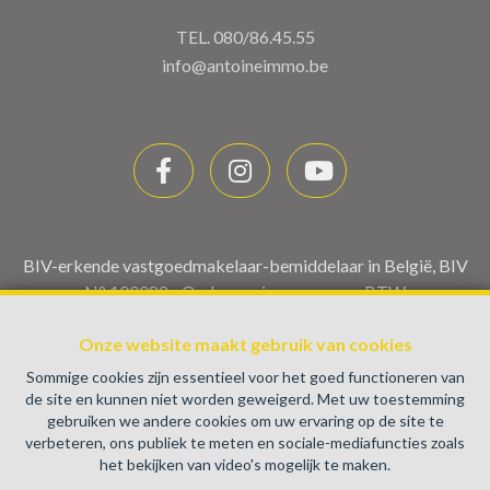
TEL.
080/86.45.55
info@antoineimmo.be
BIV-erkende vastgoedmakelaar-bemiddelaar in België, BIV
N° 100082 - Ondernemingsnummer : BTW
BE0459.580.159- Toezichthoudende Autoriteit :
Beroepinstituut van Vastgoedmakelaars Luxemburgstraat,
Onze website maakt gebruik van cookies
16B - 1000 Brussel (+32 2 505 38 50 - info@biv.be) -
Sommige cookies zijn essentieel voor het goed functioneren van
www.biv.be
-
Deontologische code
de site en kunnen niet worden geweigerd. Met uw toestemming
gebruiken we andere cookies om uw ervaring op de site te
BA en borgstelling via NV AXA Belgium, Troonplein 1, 1000
verbeteren, ons publiek te meten en sociale-mediafuncties zoals
Brussel (polisnr. 730.390.160) Dekking geldt voor
het bekijken van video's mogelijk te maken.
activiteiten die in België worden uitgevoerd