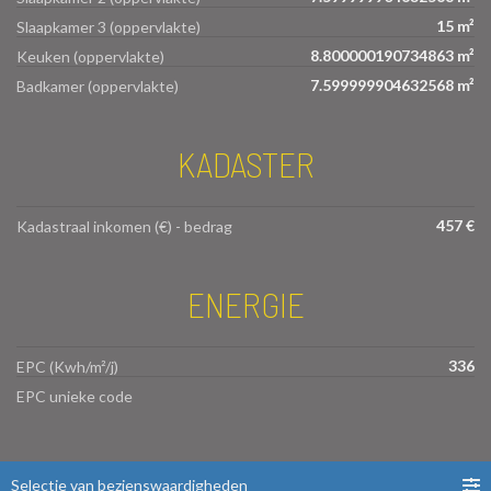
15 m²
Slaapkamer 3 (oppervlakte)
8.800000190734863 m²
Keuken (oppervlakte)
7.599999904632568 m²
Badkamer (oppervlakte)
KADASTER
457 €
Kadastraal inkomen (€) - bedrag
ENERGIE
336
EPC (Kwh/m²/j)
EPC unieke code
Selectie van bezienswaardigheden