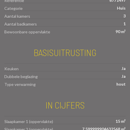
6771497
Referentie
Huis
Categorie
3
Aantal kamers
1
Aantal badkamers
90 m²
Bewoonbare oppervlakte
BASISUITRUSTING
Ja
Keuken
Ja
Dubbele beglazing
hout
Type verwarming
IN CIJFERS
15 m²
Slaapkamer 1 (oppervlakte)
7.599999904632568 m²
Slaapkamer 2 (oppervlakte)