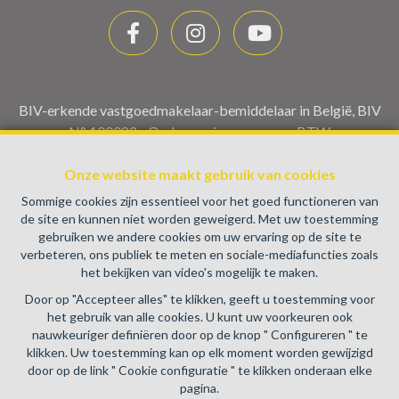
BIV-erkende vastgoedmakelaar-bemiddelaar in België, BIV
N° 100082 - Ondernemingsnummer : BTW
BE0459.580.159- Toezichthoudende Autoriteit :
Beroepinstituut van Vastgoedmakelaars Luxemburgstraat,
Onze website maakt gebruik van cookies
16B - 1000 Brussel (+32 2 505 38 50 - info@biv.be) -
Sommige cookies zijn essentieel voor het goed functioneren van
www.biv.be
-
Deontologische code
de site en kunnen niet worden geweigerd. Met uw toestemming
gebruiken we andere cookies om uw ervaring op de site te
BA en borgstelling via NV AXA Belgium, Troonplein 1, 1000
verbeteren, ons publiek te meten en sociale-mediafuncties zoals
Brussel (polisnr. 730.390.160) Dekking geldt voor
het bekijken van video's mogelijk te maken.
activiteiten die in België worden uitgevoerd
Door op "Accepteer alles" te klikken, geeft u toestemming voor
Algemene gebruiksvoorwaarden van de website
het gebruik van alle cookies. U kunt uw voorkeuren ook
nauwkeuriger definiëren door op de knop " Configureren " te
Charter privéleven
klikken. Uw toestemming kan op elk moment worden gewijzigd
door op de link " Cookie configuratie " te klikken onderaan elke
Cookie configuratie
pagina.