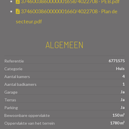
3746003860000001658/4022708 - PEB.pdf
3746003860000001660/4022708 - Plan de
secteur.pdf
ALGEMEEN
6771575
Referentie
Huis
Categorie
4
Aantal kamers
1
Aantal badkamers
Ja
Garage
Ja
Terras
Ja
Parking
150 m²
Bewoonbare oppervlakte
1780 m²
Oppervlakte van het terrein