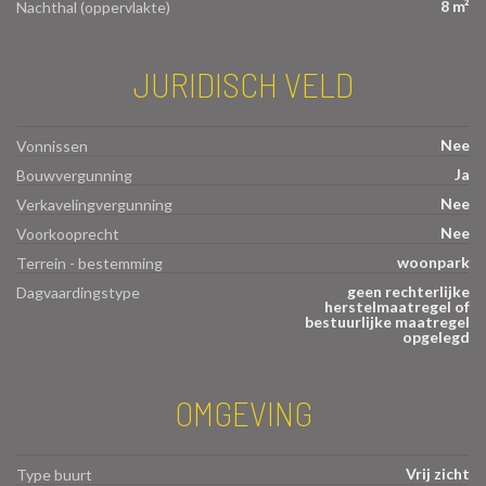
8 m²
Nachthal (oppervlakte)
JURIDISCH VELD
Nee
Vonnissen
Ja
Bouwvergunning
Nee
Verkavelingvergunning
Nee
Voorkooprecht
woonpark
Terrein - bestemming
geen rechterlijke
Dagvaardingstype
herstelmaatregel of
bestuurlijke maatregel
opgelegd
OMGEVING
Vrij zicht
Type buurt