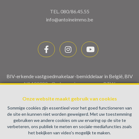
TEL.
080/86.45.55
info@antoineimmo.be
BIV-erkende vastgoedmakelaar-bemiddelaar in België, BIV
N° 100082 - Ondernemingsnummer : BTW
BE0459.580.159- Toezichthoudende Autoriteit :
Beroepinstituut van Vastgoedmakelaars Luxemburgstraat,
Onze website maakt gebruik van cookies
16B - 1000 Brussel (+32 2 505 38 50 - info@biv.be) -
Sommige cookies zijn essentieel voor het goed functioneren van
www.biv.be
-
Deontologische code
de site en kunnen niet worden geweigerd. Met uw toestemming
gebruiken we andere cookies om uw ervaring op de site te
BA en borgstelling via NV AXA Belgium, Troonplein 1, 1000
verbeteren, ons publiek te meten en sociale-mediafuncties zoals
Brussel (polisnr. 730.390.160) Dekking geldt voor
het bekijken van video's mogelijk te maken.
activiteiten die in België worden uitgevoerd