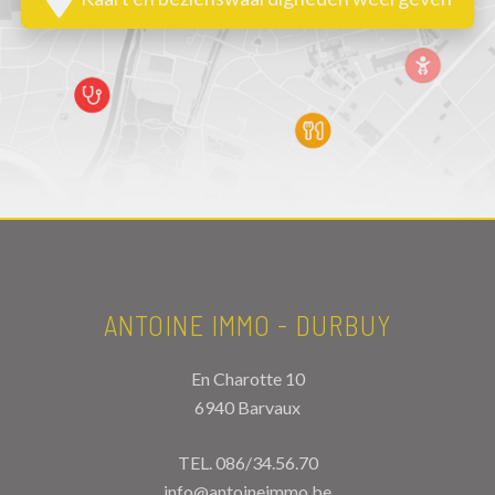
ANTOINE IMMO - DURBUY
En Charotte 10
6940 Barvaux
TEL.
086/34.56.70
info@antoineimmo.be