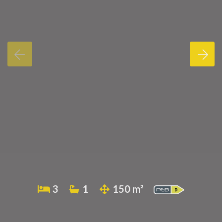
3
1
150 m²