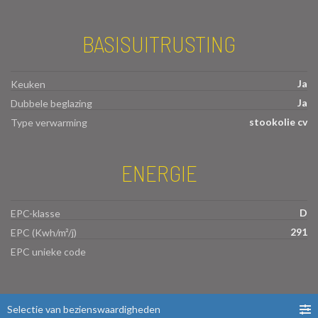
BASISUITRUSTING
Ja
Keuken
Ja
Dubbele beglazing
stookolie cv
Type verwarming
ENERGIE
D
EPC-klasse
291
EPC (Kwh/m²/j)
EPC unieke code
Selectie van bezienswaardigheden