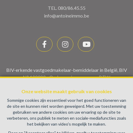
TEL.
080/86.45.55
info@antoineimmo.be
BIV-erkende vastgoedmakelaar-bemiddelaar in België, BIV
N° 100082 - Ondernemingsnummer : BTW
BE0459.580.159- Toezichthoudende Autoriteit :
Onze website maakt gebruik van cookies
Beroepinstituut van Vastgoedmakelaars Luxemburgstraat,
16B - 1000 Brussel (+32 2 505 38 50 - info@biv.be) -
Sommige cookies zijn essentieel voor het goed functioneren van
www.biv.be
-
Deontologische code
de site en kunnen niet worden geweigerd. Met uw toestemming
gebruiken we andere cookies om uw ervaring op de site te
BA en borgstelling via NV AXA Belgium, Troonplein 1, 1000
verbeteren, ons publiek te meten en sociale-mediafuncties zoals
Brussel (polisnr. 730.390.160) Dekking geldt voor
het bekijken van video's mogelijk te maken.
activiteiten die in België worden uitgevoerd
Door op "Accepteer alles" te klikken, geeft u toestemming voor