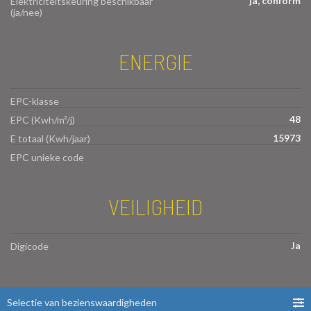
ja, conform
Elektriciteitskeuring beschikbaar
(ja/nee)
ENERGIE
EPC-klasse
48
EPC (Kwh/m²/j)
15973
E totaal (Kwh/jaar)
EPC unieke code
VEILIGHEID
Ja
Digicode
Selectie van bezienswaardigheden