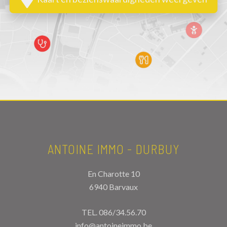
ANTOINE IMMO - DURBUY
En Charotte 10
6940 Barvaux
TEL.
086/34.56.70
info@antoineimmo.be