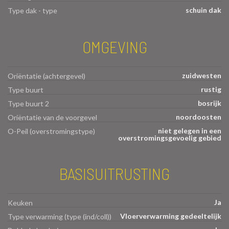
schuin dak
Type dak - type
OMGEVING
zuidwesten
Oriëntatie (achtergevel)
rustig
Type buurt
bosrijk
Type buurt 2
noordoosten
Oriëntatie van de voorgevel
niet gelegen in een
O-Peil (overstromingstype)
overstromingsgevoelig gebied
BASISUITRUSTING
Ja
Keuken
Vloerverwarming gedeeltelijk
Type verwarming (type (ind/coll))