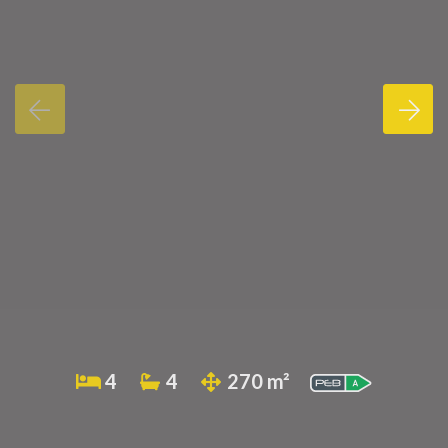
4
4
270 m²