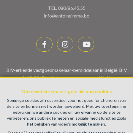
TEL.
080/86.45.55
info@antoineimmo.be
BIV-erkende vastgoedmakelaar-bemiddelaar in België, BIV
N° 100082 - Ondernemingsnummer : BTW
BE0459.580.159- Toezichthoudende Autoriteit :
Onze website maakt gebruik van cookies
Beroepinstituut van Vastgoedmakelaars Luxemburgstraat,
16B - 1000 Brussel (+32 2 505 38 50 - info@biv.be) -
Sommige cookies zijn essentieel voor het goed functioneren van
www.biv.be
-
Deontologische code
de site en kunnen niet worden geweigerd. Met uw toestemming
gebruiken we andere cookies om uw ervaring op de site te
BA en borgstelling via NV AXA Belgium, Troonplein 1, 1000
verbeteren, ons publiek te meten en sociale-mediafuncties zoals
Brussel (polisnr. 730.390.160) Dekking geldt voor
het bekijken van video's mogelijk te maken.
activiteiten die in België worden uitgevoerd
Door op "Accepteer alles" te klikken, geeft u toestemming voor