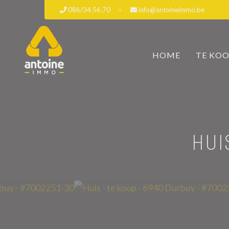
086/34.56.70
info@antoineimmo.be
HOME
TE KO
HUI