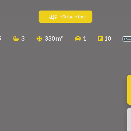
Virtuele tour
5
3
330 m²
1
10