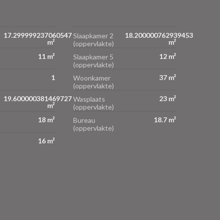
17.299999237060547
18.200000762939453
Slaapkamer 2
m²
m²
(oppervlakte)
11 m²
12 m²
Slaapkamer 5
(oppervlakte)
1
37 m²
Woonkamer
(oppervlakte)
19.600000381469727
23 m²
Wasplaats
m²
(oppervlakte)
18 m²
18.7 m²
Bureau
(oppervlakte)
16 m²