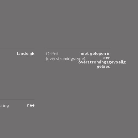
landelijk
niet gelegen in
O-Peil
een
(overstromingstype)
overstromingsgevoelig
gebied
nee
uring