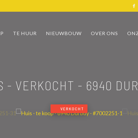
OP
TE HUUR
NIEUWBOUW
OVER ONS
ONZ
S - VERKOCHT
-
6940 DU
VERKOCHT