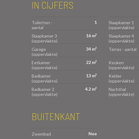
IN CIJFERS
1
Toiletten -
Slaapkamer 1
aantal
(oppervlakte)
16 m²
Slaapkamer 3
Slaapkamer 4
(oppervlakte)
(oppervlakte)
34 m²
Garage
Terras - aantal
(oppervlakte)
22 m²
Eetkamer
Keuken
(oppervlakte)
(oppervlakte)
13 m²
Badkamer
Kelder
(oppervlakte)
(oppervlakte)
4.2 m²
Badkamer 2
Nachthal
(oppervlakte)
(oppervlakte)
BUITENKANT
Nee
Zwembad