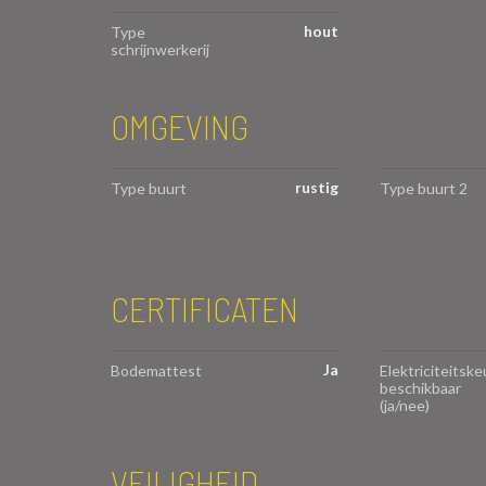
hout
Type
schrijnwerkerij
OMGEVING
rustig
Type buurt
Type buurt 2
CERTIFICATEN
Ja
Bodemattest
Elektriciteitske
beschikbaar
(ja/nee)
VEILIGHEID