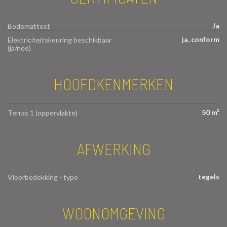
Ja
Bodemattest
ja, conform
Elektriciteitskeuring beschikbaar
(ja/nee)
HOOFDKENMERKEN
50 m²
Terras 1 (oppervlakte)
AFWERKING
tegels
Vloerbedekking - type
WOONOMGEVING