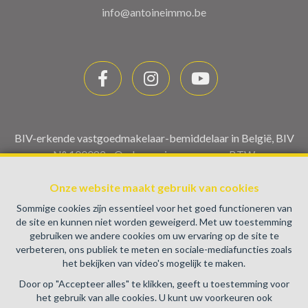
info@antoineimmo.be
BIV-erkende vastgoedmakelaar-bemiddelaar in België, BIV
N° 100082 - Ondernemingsnummer : BTW
BE0459.580.159- Toezichthoudende Autoriteit :
Onze website maakt gebruik van cookies
Beroepinstituut van Vastgoedmakelaars Luxemburgstraat,
16B - 1000 Brussel (+32 2 505 38 50 - info@biv.be) -
Sommige cookies zijn essentieel voor het goed functioneren van
www.biv.be
-
Deontologische code
de site en kunnen niet worden geweigerd. Met uw toestemming
gebruiken we andere cookies om uw ervaring op de site te
BA en borgstelling via NV AXA Belgium, Troonplein 1, 1000
verbeteren, ons publiek te meten en sociale-mediafuncties zoals
Brussel (polisnr. 730.390.160) Dekking geldt voor
het bekijken van video's mogelijk te maken.
activiteiten die in België worden uitgevoerd
Door op "Accepteer alles" te klikken, geeft u toestemming voor
Algemene gebruiksvoorwaarden van de website
het gebruik van alle cookies. U kunt uw voorkeuren ook