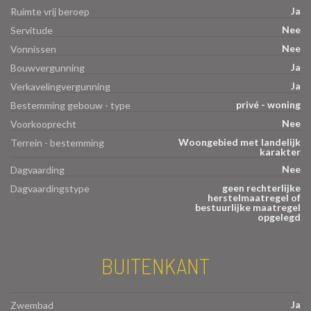
Ja
Ruimte vrij beroep
Nee
Servitude
Nee
Vonnissen
Ja
Bouwvergunning
Ja
Verkavelingvergunning
privé - woning
Bestemming gebouw - type
Nee
Voorkooprecht
Woongebied met landelijk
Terrein - bestemming
karakter
Nee
Dagvaarding
geen rechterlijke
Dagvaardingstype
herstelmaatregel of
bestuurlijke maatregel
opgelegd
BUITENKANT
Ja
Zwembad