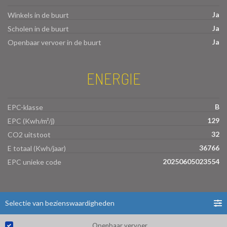
Ja
Winkels in de buurt
Ja
Scholen in de buurt
Ja
Openbaar vervoer in de buurt
ENERGIE
B
EPC-klasse
129
EPC (Kwh/m²/j)
32
CO2 uitstoot
36766
E totaal (Kwh/jaar)
20250605023554
EPC unieke code
Selectie van bezienswaardigheden
Openbaar vervoer