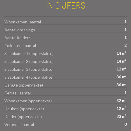
IN CIJFERS
1
Woonkamer - aantal
1
Aantal dressings
1
Aantal kelders
2
Toiletten - aantal
14 m²
Slaapkamer 1 (oppervlakte)
14 m²
Slaapkamer 2 (oppervlakte)
12 m²
Slaapkamer 3 (oppervlakte)
36 m²
Slaapkamer 4 (oppervlakte)
36 m²
Garage (oppervlakte)
1
Terras - aantal
32 m²
Woonkamer (oppervlakte)
12 m²
Keuken (oppervlakte)
33 m²
Kelder (oppervlakte)
0
Veranda - aantal