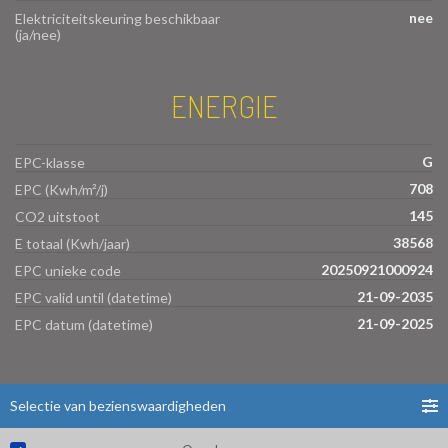
nee
Elektriciteitskeuring beschikbaar
(ja/nee)
ENERGIE
G
EPC-klasse
708
EPC (Kwh/m²/j)
145
CO2 uitstoot
38568
E totaal (Kwh/jaar)
20250921000924
EPC unieke code
21-09-2035
EPC valid until (datetime)
21-09-2025
EPC datum (datetime)
Selectie van bezienswaardigheden