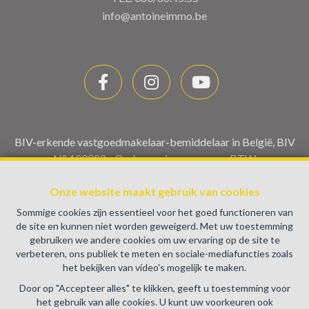
info@antoineimmo.be
BIV-erkende vastgoedmakelaar-bemiddelaar in België, BIV
N° 100082 - Ondernemingsnummer : BTW
BE0459.580.159- Toezichthoudende Autoriteit :
Beroepinstituut van Vastgoedmakelaars Luxemburgstraat,
Onze website maakt gebruik van cookies
16B - 1000 Brussel (+32 2 505 38 50 - info@biv.be) -
Sommige cookies zijn essentieel voor het goed functioneren van
www.biv.be
-
Deontologische code
de site en kunnen niet worden geweigerd. Met uw toestemming
gebruiken we andere cookies om uw ervaring op de site te
BA en borgstelling via NV AXA Belgium, Troonplein 1, 1000
verbeteren, ons publiek te meten en sociale-mediafuncties zoals
Brussel (polisnr. 730.390.160) Dekking geldt voor
het bekijken van video's mogelijk te maken.
activiteiten die in België worden uitgevoerd
Door op "Accepteer alles" te klikken, geeft u toestemming voor
Algemene gebruiksvoorwaarden van de website
het gebruik van alle cookies. U kunt uw voorkeuren ook