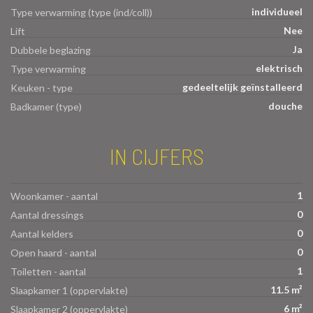
individueel
Type verwarming (type (ind/coll))
Nee
Lift
Ja
Dubbele beglazing
elektrisch
Type verwarming
gedeeltelijk geïnstalleerd
Keuken - type
douche
Badkamer (type)
IN CIJFERS
1
Woonkamer - aantal
0
Aantal dressings
0
Aantal kelders
0
Open haard - aantal
1
Toiletten - aantal
11.5 m²
Slaapkamer 1 (oppervlakte)
6 m²
Slaapkamer 2 (oppervlakte)