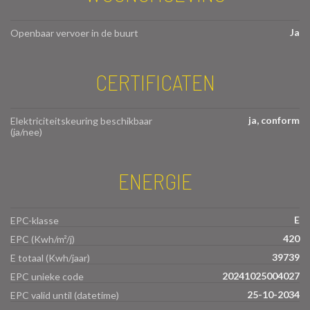
Ja
Openbaar vervoer in de buurt
CERTIFICATEN
ja, conform
Elektriciteitskeuring beschikbaar
(ja/nee)
ENERGIE
E
EPC-klasse
420
EPC (Kwh/m²/j)
39739
E totaal (Kwh/jaar)
20241025004027
EPC unieke code
25-10-2034
EPC valid until (datetime)