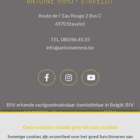
ANTOINE IMMO - STAVELOT
Route de l' Eau Rouge 2 Bus C
4970 Stavelot
TEL.
080/86.45.55
info@antoineimmo.be
BIV-erkende vastgoedmakelaar-bemiddelaar in België, BIV
N° 100082 - Ondernemingsnummer : BTW
BE0459.580.159- Toezichthoudende Autoriteit :
Onze website maakt gebruik van cookies
Beroepinstituut van Vastgoedmakelaars Luxemburgstraat,
16B - 1000 Brussel (+32 2 505 38 50 - info@biv.be) -
Sommige cookies zijn essentieel voor het goed functioneren van