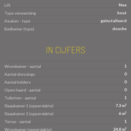
Nee
Lift
hout
Type verwarming
geïnstalleerd
Keuken - type
douche
Badkamer (type)
IN CIJFERS
1
Woonkamer - aantal
0
Aantal dressings
0
Aantal kelders
0
Open haard - aantal
1
Toiletten - aantal
7.3 m²
Slaapkamer 1 (oppervlakte)
6 m²
Slaapkamer 2 (oppervlakte)
1
Terras - aantal
24.8 m²
Woonkamer (oppervlakte)