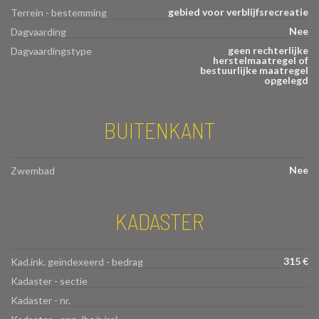
gebied voor verblijfsrecreatie
Terrein - bestemming
Nee
Dagvaarding
geen rechterlijke
Dagvaardingstype
herstelmaatregel of
bestuurlijke maatregel
opgelegd
BUITENKANT
Nee
Zwembad
KADASTER
315 €
Kad.ink. geïndexeerd - bedrag
Kadaster - sectie
Kadaster - nr.