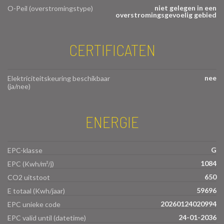
niet gelegen in een
O-Peil (overstromingstype)
overstromingsgevoelig gebied
CERTIFICATEN
nee
Elektriciteitskeuring beschikbaar
(ja/nee)
ENERGIE
G
EPC-klasse
1084
EPC (Kwh/m²/j)
650
CO2 uitstoot
59696
E totaal (Kwh/jaar)
20260124020994
EPC unieke code
24-01-2036
EPC valid until (datetime)