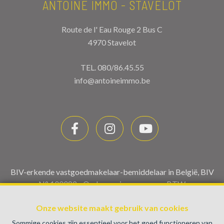
ANTOINE IMMO - STAVELOT
Route de l' Eau Rouge 2 Bus C
4970 Stavelot
TEL.
080/86.45.55
info@antoineimmo.be
BIV-erkende vastgoedmakelaar-bemiddelaar in België, BIV
N° 100082 - Ondernemingsnummer : BTW
BE0459.580.159- Toezichthoudende Autoriteit :
Onze website maakt gebruik van cookies
Beroepinstituut van Vastgoedmakelaars Luxemburgstraat,
16B - 1000 Brussel (+32 2 505 38 50 - info@biv.be) -
Sommige cookies zijn essentieel voor het goed functioneren van