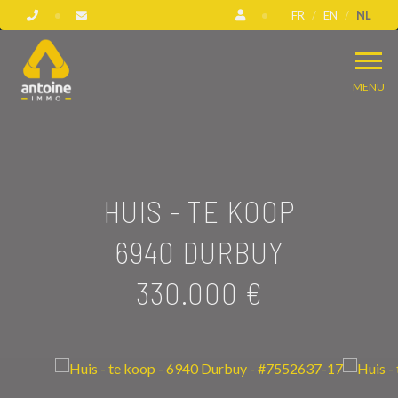
FR
EN
NL
MENU
HUIS - TE KOOP
6940 DURBUY
330.000 €