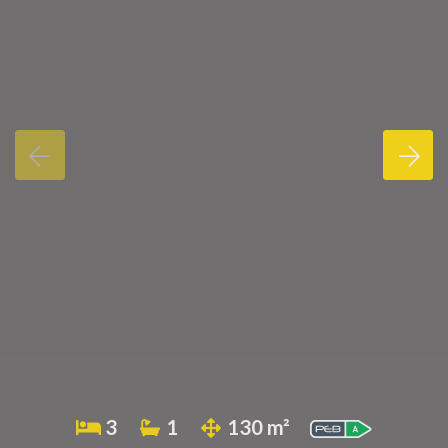
3
1
130 m²