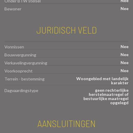
Nee
Onder BTW stelsel
Nee
Bewoner
JURIDISCH VELD
Nee
Vonnissen
Nee
Bouwvergunning
Nee
Verkavelingvergunning
Nee
Voorkooprecht
Woongebied met landelijk
Terrein - bestemming
karakter
geen rechterlijke
Dagvaardingstype
herstelmaatregel of
bestuurlijke maatregel
opgelegd
AANSLUITINGEN