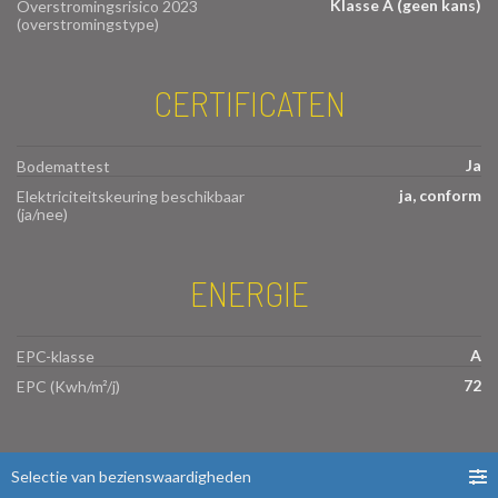
Klasse A (geen kans)
Overstromingsrisico 2023
(overstromingstype)
CERTIFICATEN
Ja
Bodemattest
ja, conform
Elektriciteitskeuring beschikbaar
(ja/nee)
ENERGIE
A
EPC-klasse
72
EPC (Kwh/m²/j)
Selectie van bezienswaardigheden