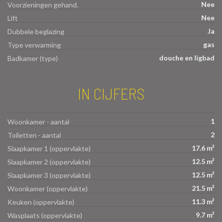
Nee
Voorzieningen gehand.
Nee
Lift
Ja
Dubbele beglazing
gas
Type verwarming
douche en ligbad
Badkamer (type)
IN CIJFERS
1
Woonkamer - aantal
2
Toiletten - aantal
17.6 m²
Slaapkamer 1 (oppervlakte)
12.5 m²
Slaapkamer 2 (oppervlakte)
12.5 m²
Slaapkamer 3 (oppervlakte)
21.5 m²
Woonkamer (oppervlakte)
11.3 m²
Keuken (oppervlakte)
9.7 m²
Wasplaats (oppervlakte)