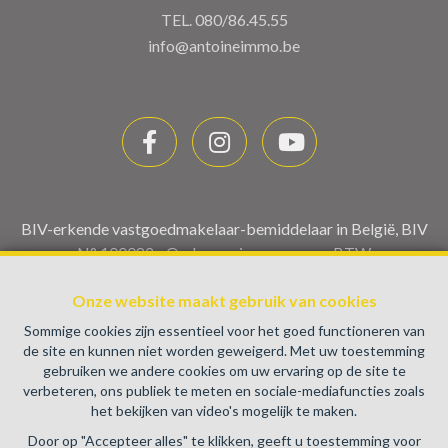
TEL.
080/86.45.55
info@antoineimmo.be
BIV-erkende vastgoedmakelaar-bemiddelaar in België, BIV
N° 100082 - Ondernemingsnummer : BTW
BE0459.580.159- Toezichthoudende Autoriteit :
Onze website maakt gebruik van cookies
Beroepinstituut van Vastgoedmakelaars Luxemburgstraat,
16B - 1000 Brussel (+32 2 505 38 50 - info@biv.be) -
Sommige cookies zijn essentieel voor het goed functioneren van
www.biv.be
-
Deontologische code
de site en kunnen niet worden geweigerd. Met uw toestemming
gebruiken we andere cookies om uw ervaring op de site te
BA en borgstelling via NV AXA Belgium, Troonplein 1, 1000
verbeteren, ons publiek te meten en sociale-mediafuncties zoals
Brussel (polisnr. 730.390.160) Dekking geldt voor
het bekijken van video's mogelijk te maken.
activiteiten die in België worden uitgevoerd
Door op "Accepteer alles" te klikken, geeft u toestemming voor