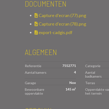
DOCUMENTEN
Capture d’ecran (77).png
Capture d’ecran (78).png
export-cadgis.pdf
ALGEMEEN
7552771
Referentie
Categorie
4
Aantal kamers
Aantal
badkamers
Nee
Garage
Terras
145 m²
Bewoonbare
Oppervlakte va
oppervlakte
het terrein