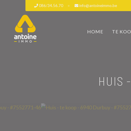
086/34.56.70
info@antoineimmo.be
HOME
TE KO
HUIS 