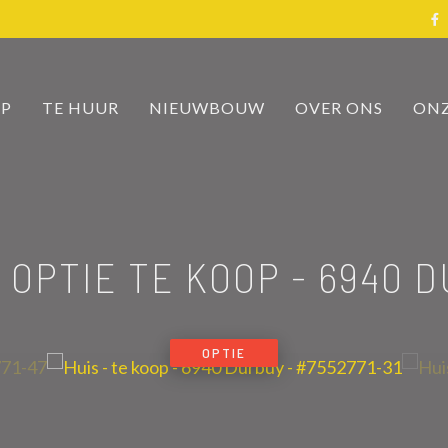
OP
TE HUUR
NIEUWBOUW
OVER ONS
ONZ
- OPTIE TE KOOP
-
6940 
OPTIE