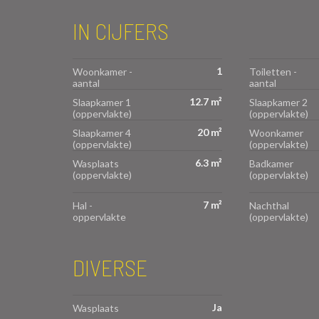
IN CIJFERS
1
Woonkamer -
Toiletten -
aantal
aantal
12.7 m²
Slaapkamer 1
Slaapkamer 2
(oppervlakte)
(oppervlakte)
20 m²
Slaapkamer 4
Woonkamer
(oppervlakte)
(oppervlakte)
6.3 m²
Wasplaats
Badkamer
(oppervlakte)
(oppervlakte)
7 m²
Hal -
Nachthal
oppervlakte
(oppervlakte)
DIVERSE
Ja
Wasplaats