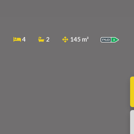
4
2
145 m²