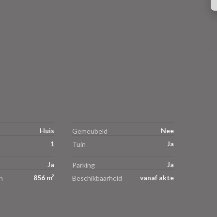
Huis
Nee
Gemeubeld
1
Ja
Tuin
Ja
Ja
Parking
856 m²
vanaf akte
n
Beschikbaarheid