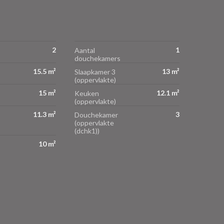
2
1
Aantal
douchekamers
15.5 m²
13 m²
Slaapkamer 3
(oppervlakte)
15 m²
12.1 m²
Keuken
(oppervlakte)
11.3 m²
3
Douchekamer
(oppervlakte
(dchk1))
10 m²