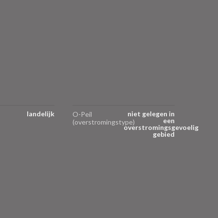
landelijk
niet gelegen in
O-Peil
een
(overstromingstype)
overstromingsgevoelig
gebied