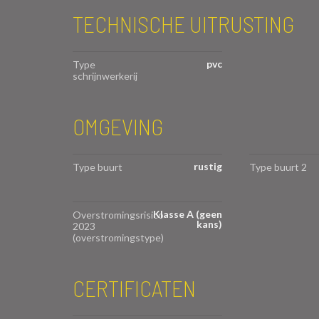
TECHNISCHE UITRUSTING
pvc
Type
schrijnwerkerij
OMGEVING
rustig
Type buurt
Type buurt 2
Klasse A (geen
Overstromingsrisico
kans)
2023
(overstromingstype)
CERTIFICATEN