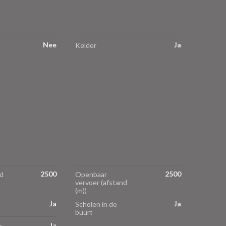
Nee
Ja
Kelder
2500
2500
d
Openbaar
vervoer (afstand
(m))
Ja
Ja
Scholen in de
buurt
Ja
n