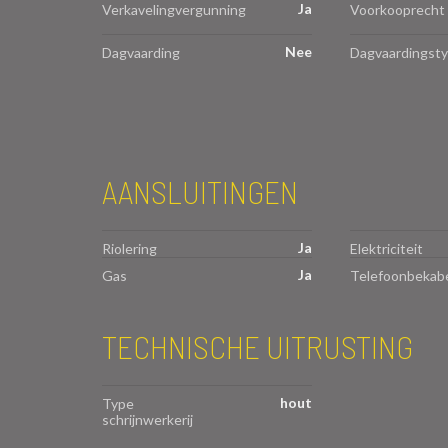
Ja
Verkavelingvergunning
Voorkooprecht
Nee
Dagvaarding
Dagvaardingst
AANSLUITINGEN
Ja
Riolering
Elektriciteit
Ja
Gas
Telefoonbekabe
TECHNISCHE UITRUSTING
hout
Type
schrijnwerkerij