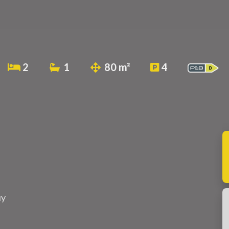
2
1
80 m²
4
uy