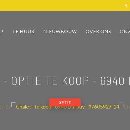
OP
TE HUUR
NIEUWBOUW
OVER ONS
ONZ
 - OPTIE TE KOOP
-
6940
OPTIE