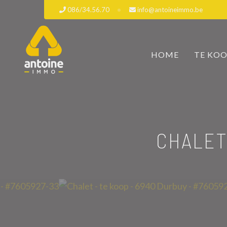
086/34.56.70
info@antoineimmo.be
HOME
TE KO
CHALET