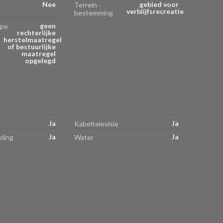
Nee
gebied voor
Terrein -
verblijfsrecreatie
bestemming
geen
ype
rechterlijke
herstelmaatregel
of bestuurlijke
maatregel
opgelegd
Ja
Ja
Kabeltelevisie
Ja
Ja
ling
Water