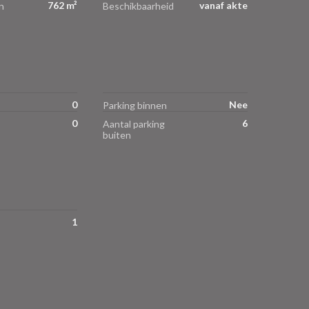
762 m²
vanaf akte
n
Beschikbaarheid
0
Nee
Parking binnen
0
6
Aantal parking
buiten
1