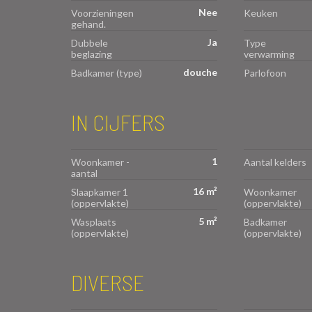
Nee
Voorzieningen
Keuken
gehand.
Ja
Dubbele
Type
beglazing
verwarming
douche
Badkamer (type)
Parlofoon
IN CIJFERS
1
Woonkamer -
Aantal kelders
aantal
16 m²
Slaapkamer 1
Woonkamer
(oppervlakte)
(oppervlakte)
5 m²
Wasplaats
Badkamer
(oppervlakte)
(oppervlakte)
DIVERSE