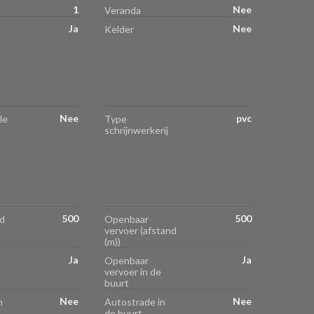
1
Nee
Veranda
Ja
Nee
Kelder
Nee
pvc
le
Type
schrijnwerkerij
500
500
d
Openbaar
vervoer (afstand
(m))
Ja
Ja
Openbaar
vervoer in de
buurt
Nee
Nee
n
Autostrade in
de buurt