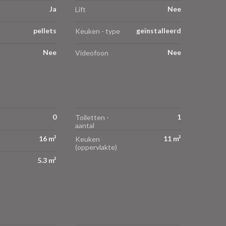
Ja
Nee
Lift
pellets
geïnstalleerd
Keuken - type
Nee
Nee
Videofoon
0
1
Toiletten -
aantal
16 m²
11 m²
Keuken
(oppervlakte)
5.3 m²