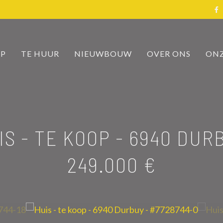
OP
TE HUUR
NIEUWBOUW
OVER ONS
ONZ
IS - TE KOOP
-
6940 DUR
249.000 €