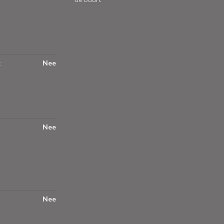
Nee
t
Nee
Nee