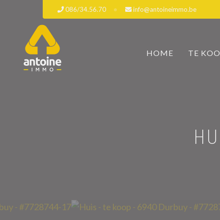
086/34.56.70
info@antoineimmo.be
HOME
TE KO
HU