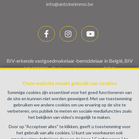
info@antoineimmo.be
BIV-erkende vastgoedmakelaar-bemiddelaar in België, BIV
N° 100082 - Ondernemingsnummer : BTW
BE0459.580.159- Toezichthoudende Autoriteit :
Beroepinstituut van Vastgoedmakelaars Luxemburgstraat,
Onze website maakt gebruik van cookies
16B - 1000 Brussel (+32 2 505 38 50 - info@biv.be) -
Sommige cookies zijn essentieel voor het goed functioneren van
www.biv.be
-
Deontologische code
de site en kunnen niet worden geweigerd. Met uw toestemming
gebruiken we andere cookies om uw ervaring op de site te
BA en borgstelling via NV AXA Belgium, Troonplein 1, 1000
verbeteren, ons publiek te meten en sociale-mediafuncties zoals
Brussel (polisnr. 730.390.160) Dekking geldt voor
het bekijken van video's mogelijk te maken.
activiteiten die in België worden uitgevoerd
Door op "Accepteer alles" te klikken, geeft u toestemming voor
Algemene gebruiksvoorwaarden van de website
het gebruik van alle cookies. U kunt uw voorkeuren ook
nauwkeuriger definiëren door op de knop " Configureren " te