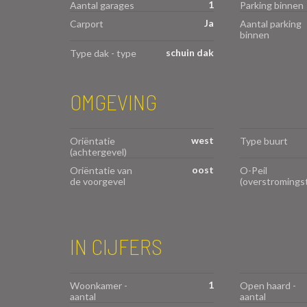
1
Aantal garages
Parking binnen
Ja
Carport
Aantal parking
binnen
schuin dak
Type dak - type
OMGEVING
west
Oriëntatie
Type buurt
(achtergevel)
oost
Oriëntatie van
O-Peil
de voorgevel
(overstromings
IN CIJFERS
1
Woonkamer -
Open haard -
aantal
aantal