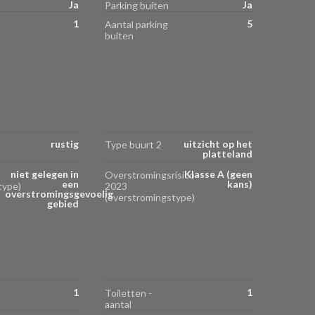
Ja
Ja
Parking buiten
1
5
Aantal parking
buiten
rustig
uitzicht op het
Type buurt 2
platteland
niet gelegen in
Klasse A (geen
Overstromingsrisico
een
kans)
type)
2023
overstromingsgevoelig
(overstromingstype)
gebied
1
1
Toiletten -
aantal