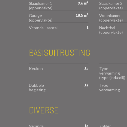
9.6 m²
Slaapkamer 1
Slaapkamer 2
(oppervlakte)
(oppervlakte)
18.5 m²
Garage
Woonkamer
(oppervlakte)
(oppervlakte)
1
Veranda - aantal
Nachthal
(oppervlakte)
BASISUITRUSTING
Ja
Keuken
Type
verwarming
(type (ind/coll))
Ja
Dubbele
Type
beglazing
verwarming
DIVERSE
Ja
Veranda
Zolder