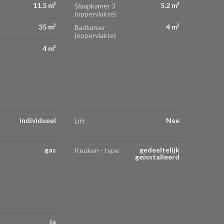
11.5 m²
5.2 m²
Slaapkamer 3
(oppervlakte)
35 m²
4 m²
Badkamer
(oppervlakte)
4 m²
individueel
Nee
Lift
gas
gedeeltelijk
Keuken - type
geïnstalleerd
Ja