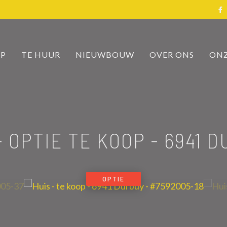
OP
TE HUUR
NIEUWBOUW
OVER ONS
ONZ
- OPTIE TE KOOP
-
6941 
OPTIE