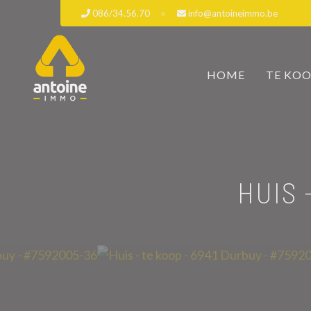
086/34.56.70
info@antoineimmo.be
HOME
TE KO
HUIS 