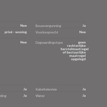
Nee
Ja
Bouwvergunning
privé - woning
Nee
Voorkooprecht
Nee
geen
Dagvaardingstype
rechterlijke
herstelmaatregel
of bestuurlijke
maatregel
opgelegd
Ja
Ja
Kabeltelevisie
Ja
Ja
ling
Water