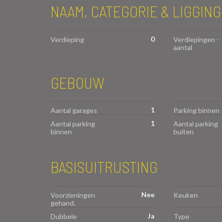
NAAM, CATEGORIE & LIGGING
0
Verdieping
Verdiepingen -
aantal
GEBOUW
1
Aantal garages
Parking binnen
1
Aantal parking
Aantal parking
binnen
buiten
BASISUITRUSTING
Nee
Voorzieningen
Keuken
gehand.
Ja
Dubbele
Type