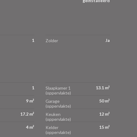
geïnstalleerd
1
Ja
Zolder
1
13.1 m²
Slaapkamer 1
(oppervlakte)
9 m²
50 m²
Garage
(oppervlakte)
17.2 m²
12 m²
Keuken
(oppervlakte)
4 m²
15 m²
Kelder
(oppervlakte)