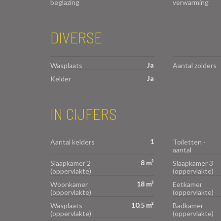
beglazing
verwarming
DIVERSE
Ja
Wasplaats
Aantal zolders
Ja
Kelder
IN CIJFERS
1
Aantal kelders
Toiletten -
aantal
8 m²
Slaapkamer 2
Slaapkamer 3
(oppervlakte)
(oppervlakte)
18 m²
Woonkamer
Eetkamer
(oppervlakte)
(oppervlakte)
10.5 m²
Wasplaats
Badkamer
(oppervlakte)
(oppervlakte)