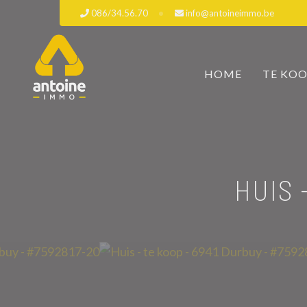
086/34.56.70
info@antoineimmo.be
HOME
TE KO
HUIS 