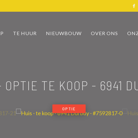
OP
TE HUUR
NIEUWBOUW
OVER ONS
ONZ
- OPTIE TE KOOP
-
6941 
OPTIE