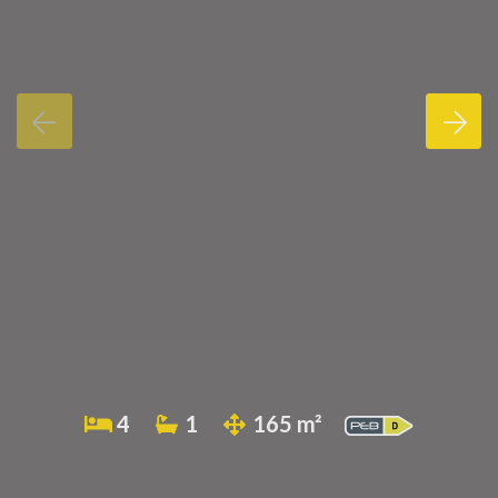
4
1
165 m²