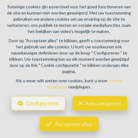
16B - 1000 Brussel (+32 2 505 38 50 - info@biv.be) -
Sommige cookies zijn essentieel voor het goed functioneren van
www.biv.be
-
Deontologische code
de site en kunnen niet worden geweigerd. Met uw toestemming
gebruiken we andere cookies om uw ervaring op de site te
BA en borgstelling via NV AXA Belgium, Troonplein 1, 1000
verbeteren, ons publiek te meten en sociale-mediafuncties zoals
Brussel (polisnr. 730.390.160) Dekking geldt voor
het bekijken van video's mogelijk te maken.
activiteiten die in België worden uitgevoerd
Door op "Accepteer alles" te klikken, geeft u toestemming voor
Algemene gebruiksvoorwaarden van de website
het gebruik van alle cookies. U kunt uw voorkeuren ook
nauwkeuriger definiëren door op de knop " Configureren " te
Charter privéleven
klikken. Uw toestemming kan op elk moment worden gewijzigd
door op de link " Cookie configuratie " te klikken onderaan elke
Cookie configuratie
pagina.
Als u meer wilt weten over cookies, kunt u onze
charter
privéleven
raadplegen.
POWERED BY
WHISE
DESIGNED AND DEVELOPED BY
Configureren
Alles weigeren
WEBULOUS.IMMO
Accepteer alles