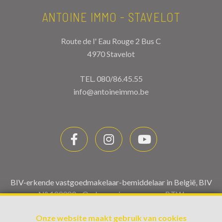
ANTOINE IMMO - STAVELOT
Route de l' Eau Rouge 2 Bus C
4970 Stavelot
TEL.
080/86.45.55
info@antoineimmo.be
BIV-erkende vastgoedmakelaar-bemiddelaar in België, BIV
N° 100082 - Ondernemingsnummer : BTW
BE0459.580.159- Toezichthoudende Autoriteit :
Onze website maakt gebruik van cookies
Beroepinstituut van Vastgoedmakelaars Luxemburgstraat,