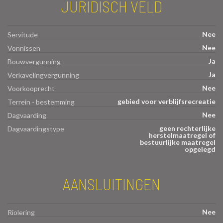
JURIDISCH VELD
Nee
Servitude
Nee
Vonnissen
Ja
Bouwvergunning
Ja
Verkavelingvergunning
Nee
Voorkooprecht
gebied voor verblijfsrecreatie
Terrein - bestemming
Nee
Dagvaarding
geen rechterlijke
Dagvaardingstype
herstelmaatregel of
bestuurlijke maatregel
opgelegd
AANSLUITINGEN
Nee
Riolering