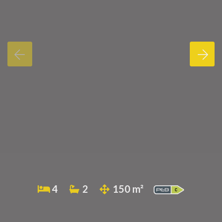
4
2
150 m²