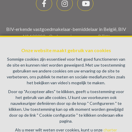
BIV-erkende vastgoedmakelaar-bemiddelaar in België, BIV
N° 100082 - Ondernemingsnummer : BTW
BE0459.580.159- Toezichthoudende Autoriteit :
Beroepinstituut van Vastgoedmakelaars Luxemburgstraat,
Onze website maakt gebruik van cookies
16B - 1000 Brussel (+32 2 505 38 50 - info@biv.be) -
Sommige cookies zijn essentieel voor het goed functioneren van
www.biv.be
-
Deontologische code
de site en kunnen niet worden geweigerd. Met uw toestemming
gebruiken we andere cookies om uw ervaring op de site te
BA en borgstelling via NV AXA Belgium, Troonplein 1, 1000
verbeteren, ons publiek te meten en sociale-mediafuncties zoals
Brussel (polisnr. 730.390.160) Dekking geldt voor
het bekijken van video's mogelijk te maken.
activiteiten die in België worden uitgevoerd
Door op "Accepteer alles" te klikken, geeft u toestemming voor
Algemene gebruiksvoorwaarden van de website
het gebruik van alle cookies. U kunt uw voorkeuren ook
nauwkeuriger definiëren door op de knop " Configureren " te
Charter privéleven
klikken. Uw toestemming kan op elk moment worden gewijzigd
door op de link " Cookie configuratie " te klikken onderaan elke
Cookie configuratie
pagina.
Als u meer wilt weten over cookies, kunt u onze
charter