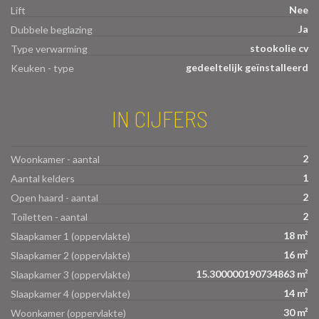
Nee
Lift
Ja
Dubbele beglazing
stookolie cv
Type verwarming
gedeeltelijk geïnstalleerd
Keuken - type
IN CIJFERS
2
Woonkamer - aantal
1
Aantal kelders
2
Open haard - aantal
2
Toiletten - aantal
18 m²
Slaapkamer 1 (oppervlakte)
16 m²
Slaapkamer 2 (oppervlakte)
15.300000190734863 m²
Slaapkamer 3 (oppervlakte)
14 m²
Slaapkamer 4 (oppervlakte)
30 m²
Woonkamer (oppervlakte)