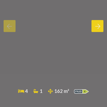
4
1
162 m²