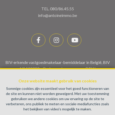
TEL.
080/86.45.55
info@antoineimmo.be
BIV-erkende vastgoedmakelaar-bemiddelaar in België, BIV
N° 100082 - Ondernemingsnummer : BTW
BE0459.580.159- Toezichthoudende Autoriteit :
Onze website maakt gebruik van cookies
Beroepinstituut van Vastgoedmakelaars Luxemburgstraat,
16B - 1000 Brussel (+32 2 505 38 50 - info@biv.be) -
Sommige cookies zijn essentieel voor het goed functioneren van
www.biv.be
-
Deontologische code
de site en kunnen niet worden geweigerd. Met uw toestemming
gebruiken we andere cookies om uw ervaring op de site te
BA en borgstelling via NV AXA Belgium, Troonplein 1, 1000
verbeteren, ons publiek te meten en sociale-mediafuncties zoals
Brussel (polisnr. 730.390.160) Dekking geldt voor
het bekijken van video's mogelijk te maken.
activiteiten die in België worden uitgevoerd