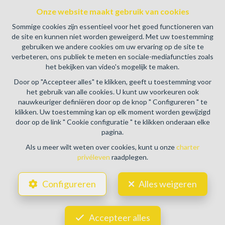
Beroepinstituut van Vastgoedmakelaars Luxemburgstraat,
Onze website maakt gebruik van cookies
16B - 1000 Brussel (+32 2 505 38 50 - info@biv.be) -
Sommige cookies zijn essentieel voor het goed functioneren van
www.biv.be
-
Deontologische code
de site en kunnen niet worden geweigerd. Met uw toestemming
gebruiken we andere cookies om uw ervaring op de site te
BA en borgstelling via NV AXA Belgium, Troonplein 1, 1000
verbeteren, ons publiek te meten en sociale-mediafuncties zoals
Brussel (polisnr. 730.390.160) Dekking geldt voor
het bekijken van video's mogelijk te maken.
activiteiten die in België worden uitgevoerd
Door op "Accepteer alles" te klikken, geeft u toestemming voor
Algemene gebruiksvoorwaarden van de website
het gebruik van alle cookies. U kunt uw voorkeuren ook
nauwkeuriger definiëren door op de knop " Configureren " te
Charter privéleven
klikken. Uw toestemming kan op elk moment worden gewijzigd
door op de link " Cookie configuratie " te klikken onderaan elke
Cookie configuratie
pagina.
Als u meer wilt weten over cookies, kunt u onze
charter
privéleven
raadplegen.
POWERED BY
WHISE
DESIGNED AND DEVELOPED BY
Configureren
Alles weigeren
WEBULOUS.IMMO
Accepteer alles