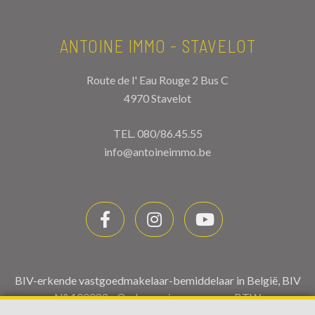
ANTOINE IMMO - STAVELOT
Route de l' Eau Rouge 2 Bus C
4970 Stavelot
TEL.
080/86.45.55
info@antoineimmo.be
BIV-erkende vastgoedmakelaar-bemiddelaar in België, BIV
N° 100082 - Ondernemingsnummer : BTW
BE0459.580.159- Toezichthoudende Autoriteit :