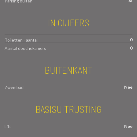
Ja
Parking buiten
IN CIJFERS
0
Toiletten - aantal
0
Aantal douchekamers
BUITENKANT
Nee
Zwembad
BASISUITRUSTING
Nee
Lift